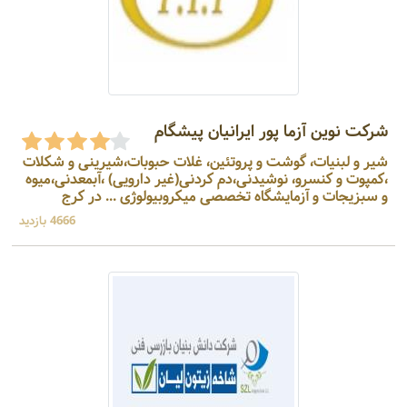
شرکت نوین آزما پور ایرانیان پیشگام
شير و لبنيات، گوشت و پروتئين، غلات حبوبات،شیرینی و شکلات
،کمپوت و کنسرو، نوشيدنی،دم كردنی(غیر دارویی) ،آبمعدنی،میوه
و سبزیجات و آزمایشگاه تخصصی میکروبیولوژی ... در کرج
4666 بازدید