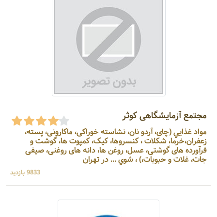
مجتمع آزمایشگاهی کوثر
مواد غذايي (چای، آردو نان، نشاسته خوراکی، ماکارونی، پسته،
زعفران،خرما، شکلات ، کنسروها، کیک، کمپوت ها، گوشت و
فرآورده های گوشتی، عسل، روغن ها، دانه های روغنی، صیفی
جات، غلات و حبوبات،) ، شوي ... در تهران
9833 بازدید