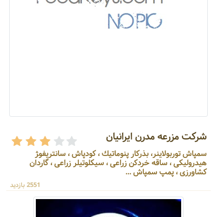
شرکت مزرعه مدرن ایرانیان
سمپاش توربولاينر، بذركار پنوماتيك ، كودپاش ، سانتريفو‍ژ
هيدروليكی ، ساقه خردكن زراعی ، سيكلوتيلر زراعی ، گاردان
کشاورزی ، پمپ سمپاش ...
2551 بازدید