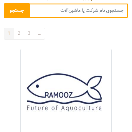
1
2
3
...