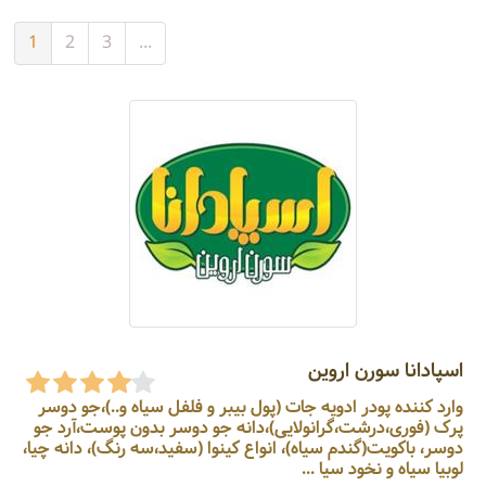
1
2
3
...
اسپادانا سورن اروین
وارد کننده پودر ادویه جات (پول بیبر و فلفل سیاه و..)،جو دوسر
پرک (فوری،درشت،گرانولایی)،دانه جو دوسر بدون پوست،آرد جو
دوسر، باکویت(گندم سیاه)، انواع کینوا (سفید،سه رنگ)، دانه چیا،
لوبیا سیاه و نخود سیا ...