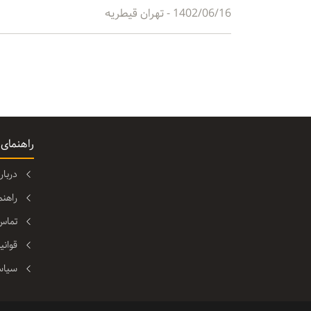
1402/06/16
- تهران قیطریه
راهنمای
دربا
راهن
تماس 
قوانی
سیاس