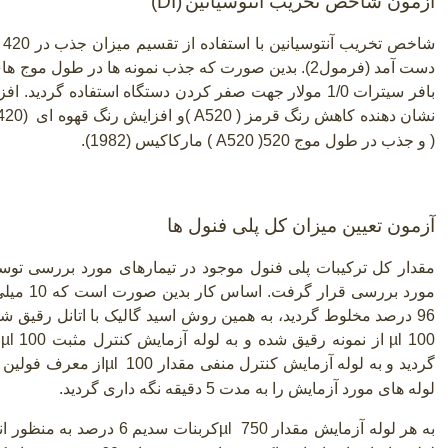
آزمون شاخص تخریب آنتوسیانین
(DI)
بافر سیترات 1/0 مولار جهت صفر کردن دستگاه استفاده گردید. افزایش در
نشان دهنده کاهش رنگ قرمز
( A520 )
و افزایش رنگ قهوه ای
420)
)
و جذب در طول موج 520
( A520 )
مارکاکیس (1982).
آزمون تعیین میزان کل پلی فنول ها
مقدار کل ترکیبات پلی فنول موجود در تیمارهای مورد بررسی تو
96 درصد مخلوط گردید، به همین روش اسید گالیک با اتانل رقیق ش
100
µl
از نمونه رقیق شده و به لوله آزمایش کنترل مثبت
µl 100
گردید و به لوله آزمایش کنترل منفی مقدار 100
µl
از معرف فولین س
لوله های مورد آزمایش را به مدت 5 دقیقه نگه داری گردید.
به هر لوله آزمایش مقدار 750
µl
کربنات سدیم 6 درصد به