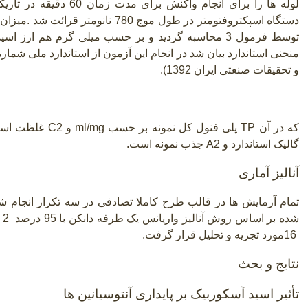
لوله ها را برای انجام واکن
دستگاه اسپکتروفتومتر در طول موج 780 نانومتر قرائت شد
.
میزان 
توسط فرمول 3 محاسبه گردید و بر حسب میلی گرم هم ارز اس
و تحقیقات صنعتی ایران 1392
.(
2/A1
که در آن
TP
پلی فنول کل نمونه بر حسب
ml/mg
و
C2
غلظت اسی
گالیک استاندارد و
A2
جذب نمونه است.
آنالیز آماری
تمام آزمایش ها در قالب طرح کاملا تصادفی در سه تکرار انجام 
شده بر اساس روش آنالیز واریانس یک طرفه دانکن با 95 درصد
2
ا
16
مورد تجزیه و تحلیل قرار گرفت.
نتایج و بحث
تأثیر اسید آسکوربیک بر پایداری آنتوسیانین ها