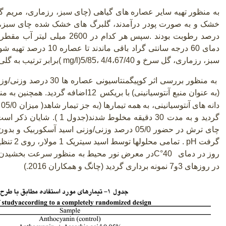
درصد رطوبت بودند
.
دمای 60 درجه سانتی گراد با
سبز، رزماری، گل سرخ و 4/4،67/40 ،5/85
( mg/l)
برابر ترتیب به گل
به منظور بررسی اثر کوپیگمن
(به عنوان منبع آنتوسیانینی) با بریکس
12
اضافه گردید. همچنین به 
دانه های آنتوسیانینی، به همه تیمارها
)
ب
گردید و به مدت 30 دقیقه مخلوط
چای ترش در حضور 05/0 درصد وزنی/وزنی اسید آسکو
گرفت
. pH
روز در دمای
C°40
در معرض نور محیط به منظور سرعت بخشیدن به 
در روزهای 3و7 نمونه برداری گردید (چانگ و همکاران 2016
.
)