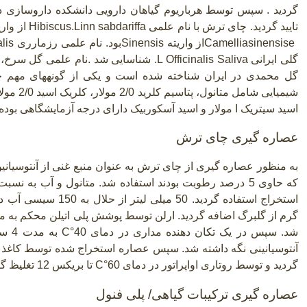
گردید
.
سپس توسط هرباریوم گیاهان دارویی دانشکده داروسازی دان
تایید گردید. چای ترش با نام علمی
Hibiscus.Linn sabdariffa
از واری
Camelliasinensise
از واریته
Sinensis
بود. نام علمی رزمارری
alis
گلی ایرانی
.L Officinalis Saliva
شناسایی شد
.
نام علمی گل سرخ،
گل محمدی در ایران شناخته شده است و یکی از گونههای مهم خا
اسید سیتریک ا مولار و اسید آسکوربیک دارای درجه آزمایشگاهی بوده
عصاره گیری چای ترش
به منظور عصاره گیری از چای ترش به عنوان منبع غنی از آنتوسی
گرم از گلبرگ اضافه گردید. ارلن توسط پوشش پلی اتیلن محکم به م
شد. سپس در یک تکان دهنده مداری در دمای
C°40
به 
گردید و توسط روتاری اواپراتور در دمای
C°60
تا بریکس 12 تغلیظ گردید (کومار و همکاران
عصاره گیری ترکیبات گیاهی/ پلی فنول