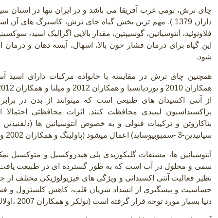
چای ترش، بومی غرب آفریقا می باشد و در ایران تنها در استان 
داران
1379
). مهم ترین بخش گیاه چای ترش، کاسبرگ های آن ا
فلاونوئید، آنتوسیانین، گوسیپتین، مقدار بالایی اگزالیک اسید، سوکس
این گیاه برای درمان فشار خون بالا، اسهال، آبسه دهان و درمان 
شود.
همچنین چای ترش در مقایسه با خانواده مرکبات دارای اسید آس
همکاران 2010
و یوردیانسیا و همکاران 2012 و میلنا و همکاران
از آنتی اکسیدان های طبیعی است که میتوانند از بدن در برابر 
پراکسیداسیون لیپیدی محافظت کنند. اثرات محافظتی احتمالا ا
بتاکاروتن و ترکیبات فنولی و به خصوص آنتوسیانین ها (دلفنیدین 3
سیانیدین-3
-
سمبوبیوساید) اعمال میشود (پاولینگ و همکاران 2002 و عزیز و همکاران 2007).
سمی و محلول در آب است که به طور گسترده ای در طبیعت یافت 
نظیر فعالیت آنتی اکسیدانی و ویژگی های فیزیولوژیکی مختلف از
حساسیت و پیشگیری از انسداد شریان قلب، کاهش کلسترول و فشار 
دنیا بسیار مورد توجه قرار گرفته است (تولکر و همکاران 2007 ،اولالی 2007 و الیانا و همکاران 2007).