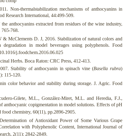
food comp
11. Non-thermalstabilization mechanisms of anthocyanins in
d Research International, 44:499-509.
 the anthocyanins extracted from residues of the wine industry,
: 765-768.
 & McClements D. J, 2016. Stabilization of natural colors and
nin degradation in model beverages using polyphenols. Food
g/10.1016/j.foodchem.2016.06.025
inal Herbs. Boca Raton: CRC Press, 412-413.
7. Stability of anthocyanin in spinach vine (
Basella rubra
)
2): 115-120.
 color behavior and stability during storage. J. Agric. Food
cudero-Gilete, M.L., González-Miret, M.L. and Heredia, F.J.,
f anthocyanic copigmentation in model solutions. Effects of pH
nd food chemistry, 60(11), pp.2896-2905.
 Determination of Antioxidant Power of Some Various Grape
rrelation with Polyphenolic Content, International Journal of
arch, 2(11): 2842-2849.