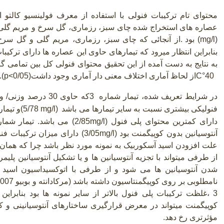
محتوای تام ترکیبات فنولی با استفاده از معرف فولینسیو کالتو ا
عصاره های استخراج شده چای سبز، رزماری، گل سرخ و مریم گلی به ترتیب برابر 4/54 
(mg/l)
بود
.
از آنجائی که چای سبز، رزماری، مریم گلی و گل سرخ 
بنابراین انتظار میرود که تیمارهای حاوی این عصاره ها دارای ترکیبات
به نتایج به دست آمده از این تحقیق محتوای فنولی کل بین تمامی گ
C°40
از لحاظ آماری اختلاف معنی دار آماری وجود داشت
p<0/05)
).
در شرایط تعریف شده، تیمار شماره
3
که حاوی 30 درصد 
فنولیکی بیشتری نسبت به سایر تیمارها می باشد
(5/78 mg/l)
دارای کمترین محتوای پلی فنول
(2/85mg/l)
آنتوسیانین بدون کوپیگمنت بود
3/05mg/l)
) دارای میزان ترکیبات فنو
علت افزودن اسید آسکوربیک به نمونه مورد نظر باشد چرا که همان
از طرفی میتواند با تجزیه آنتوسیانین ها و یا تشکیل آنتوسیانین پل
شدن آنتوسیانین ها می شود و از طرفی با اتوکسیداسیون اسید آس
3 ،غلظت ترکیبات پلی فنول بالاتر از سایر نمونه ها بود بنابر
کوپیگمنت میتواند در معرض قرارگیری ساختارهای آنتوسیانینی و کو
مؤثرتری رخ دهد.