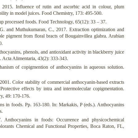
2015. Influence of rutin and ascorbic acid in colour, plum
bility in model juices. Food Chemistry, 173: 495-500.
up processed foods. Food Technology, 65(12): 33 – 37.
 G. and Muthukumaran, C., 2017. Extraction optimization and
ple pigment from floral bracts of Bougainvillea glabra. Arabian
0.
ocyanins, phenols, and antioxidant activity in blackberry juice
g. Acta Alimentaria, 43(2): 333-343.
anism of copigmention of anthocyanins in aqueous solution.
01. Color stability of commercial anthocyanin-based extracts
 Protective effects by intra and intermolecular copigmentation.
ry, 49: 170-176.
ins in foods. Pp. 163-180. In: Markakis, P (eds.). Anthocyanins
s.
 Anthocyanins in foods: Occurrence and physicochemical
olorants Chemical and Functional Properties, Boca Raton, FL,