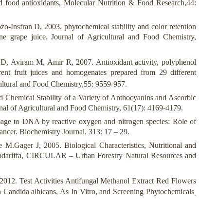
d food antioxidants, Molecular Nutrition & Food Research,44:
-Insfran D, 2003. phytochemical stability and color retention
e grape juice. Journal of Agricultural and Food Chemistry,
d D, Aviram M, Amir R, 2007. Antioxidant activity, polyphenol
rent fruit juices and homogenates prepared from 29 different
ultural and Food Chemistry,55: 9559-957.
 Chemical Stability of a Variety of Anthocyanins and Ascorbic
al of Agricultural and Food Chemistry, 61(17): 4169-4179.
ge to DNA by reactive oxygen and nitrogen species: Role of
ancer. Biochemistry Journal, 313: 17 – 29.
M.Gager J, 2005. Biological Characteristics, Nutritional and
abdariffa, CIRCULAR – Urban Forestry Natural Resources and
2012. Test Activities Antifungal Methanol Extract Red Flowers
n Candida albicans, As In Vitro, and Screening Phytochemicals
.