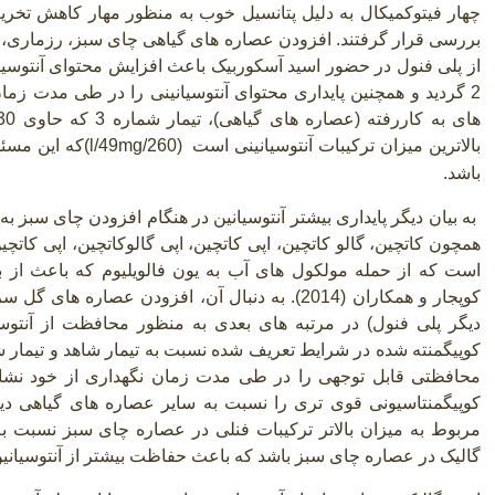
چهار فیتوکمیکال به دلیل پتانسیل خوب به منظور مهار کاهش تخر
بررسی قرار گرفتند. افزودن عصاره های گیاهی چای سبز، رزماری، گ
از پلی فنول در حضور اسید آسکوربیک باعث افزایش محتوای آنتوسیان
2 گردید و همچنین پایداری محتوای آنتوسیانینی را در طی مدت زما
های به کاررفته (عصاره های گیاهی
(
بالاترین میزان ترکیبات آنتوسیانینی است
(l/49mg/260)
که این مسئل
باشد.
به بیان دیگر پایداری بیشتر آنتوسیانین در هنگام افزودن چای سبز به 
همچون کاتچین، گالو کاتچین، اپی کاتچین، اپی گالوکاتچین، اپی کاتچین
است که از حمله مولکول های آب به یون فالویلیوم که باعث از 
کوپجار و همکاران (2014). به دنبال آن، افزودن عصار
دیگر پلی فنول) در مرتبه های بعدی به منظور محافظت از آنتوسیا
کوپیگمنته شده در شرایط تعریف شده نسبت به تیمار شاهد و تیمار شم
محافظتی قابل توجهی را در طی مدت زمان نگهداری از خود نشان
کوپیگمنتاسیونی قوی تری را نسبت به سایر عصاره های گیاهی دیگ
مربوط به میزان بالاتر ترکیبات فنلی در عصاره چای سبز نسبت ب
گالیک در عصاره چای سبز باشد که باعث حفاظت بیشتر از آنتوسیان