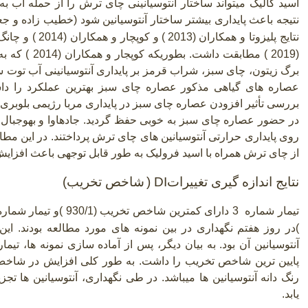
اسید گالیک میتواند ساختار آنتوسیانینی چای ترش را از حمله آب 
نتیجه باعث پایداری بیشتر ساختار آنتوسیانین شود (خطیب زاده و جعفر زاد
نتایج پلیزوتا و همکاران (2013
)
و کوپچار و همکاران (2014 ) و چانگ و همکاران (2016
(2019 ) مطابقت 
برگ زیتون، چای سبز، شراب قرمز بر پایداری آنتوسیانینی آب توت سیا
بررسی تأثیر افزودن عصاره چای سبز در پایداری مربا رژیمی بلوبری پر
روی پایداری حرارتی آنتوسیانین های چای ترش پرداختند. در این مط
از چای ترش همراه با اسید فرولیک به طور قابل توجهی باعث افزایش پ
نتایج اندازه گیری تغییرات
DI
(
شاخص تخریب)
تیمار شماره
3
دارای کمترین شاخص تخریب (930/1 )و تیمار شماره
)در روز هفتم نگهداری در بین نمونه های مورد مطالعه بودند. این 
پایین ترین شاخص تخریب را داشت. به طور کلی افزایش در شاخص
رنگ دانه آنتوسیانین ها میباشد. در طی نگهداری، آنتوسیانین ها 
یابد.