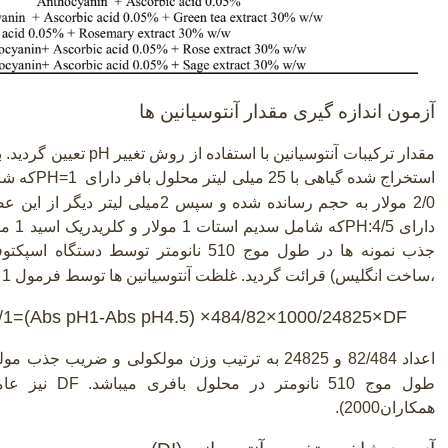
آزمون اندازه گیری مقدار آنتوسیانین ها
مقدار ترکیبات آنتوسیانین با استفاده از روش تغییر
pH
استخراج شده گیاهی با 25 میلی لیتر محلول بافر دارای
PH=1
2/0 مولار به حجم رسانده شده و سپس 2م
دارای
PH:4/5
جذب نمونه ها در طول موج 510 نانومتر توسط دستگاه اسپکتوفوتومتر
،ساخت انگلیس) قرائت گردید. غلظت آنتوسیانین ها توسط فرمول 1 محاسبه گردید
g/1=(Abs pH1-Abs pH4.5) ×484/82×1000/24825×DF
اعداد 82/484 و 24825 به ترتیب وزن مولکولی و ضریب جذب مولی
طول موج 510 نانومتر در محلول بافری میباشد.
DF
نیز عام
همکاران2000).