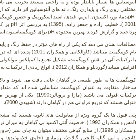
آنتوسیانین ها بسیار ناپایدار بوده و به راحتی مستعد تخریب می 
مختلفی روی رنگ و پایداری رنگ دانه های آنتوسیانین اثر دارند که ا
pH
2001
.(
خطیب زاده و جعفر زاده،
)
1395) به بررسی اثر
pH
بر کو
پرداختند و گزارش کردند بهترین محدوده
pH
برای کوپیگمنتاسیون آنتوسیانین
مطالعات نشان می دهد که یکی از راه های مؤثر در حفظ رنگ و پایداری 
نام کوپیگمنت میباشد (کاوالکانتی و همکاران 2011
.(
با ترکیبات آلی در نقش کوپیگمنت، تشکیل تجمع یا کمپلکس مولکولی
افزایش مییابد (گوردیلو و همکاران 2012 ). انواع زیادی از ترکیبات به عنوان کوپیگمنت عمل می کنند
کوپیگمنت ها به طور طبیعی در گیاهان عالی یافت می شوند و تاکن
ساختار متفاوت به عنوان کوپیگمنت شناسایی شده اند که متداول ت
ترکیبات فنولی می باشند (مازا و 
فنولی هستند که توزیع فراوانی هم در گیاهان دارند
)
شهیدی 2000).
پلی فنول ها یک گروه ویژه از متابولیت های ثانویه هستند که مش
(امس و همکاران 1993
.(
خاصیت آنتی اکسیدانی گیاهان به میزان تر
و همکاران 1996). از منابع گیاهی مختلف میتوان به چای سبز 
کاتچین و اپی گالو کاتچین گالات)، رزماری (حاوی فلاونوئیدها 