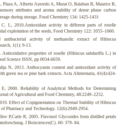
, Plaza A, Alberto Azeredo A, Murat O, Balaban B, Maurice R,
ensory attributes and aroma stability of dense phase carbon
verage during storage. Food Chemistry 134: 1425-1431
 L, 2010.Antioxidant activity in different parts of roselle
ential exploitation of the seeds, Food Chemistry 122: 1055–1060.
antibacterial activity of methanolic extract of Hibiscus
earch, 1(1): 9-13.
ntioxidative properties of roselle (Hibiscus sabdariffa L.) in
Food Science ISSN, pp 0034-6659.
ija N, 2013. Anthocyanin content and antioxidant activity of
ith green tea or pine bark extracts. Acta Alimentaria, 41(4):424-
E, 2000. Reliability of Analytical Methods for Determining
urnal of Agricultural and Food Chemistry, 48:2249–2252.
19. Effect of Copigmentation on Thermal Stability of Hibiscus
al of Pharmacy and Technology. 12(6):2949-2954.
ov P,Carle R, 2005. Flavonol Glycosides from distilled petals
atuforschung. J Boisciences(C). 60: 379- 84.