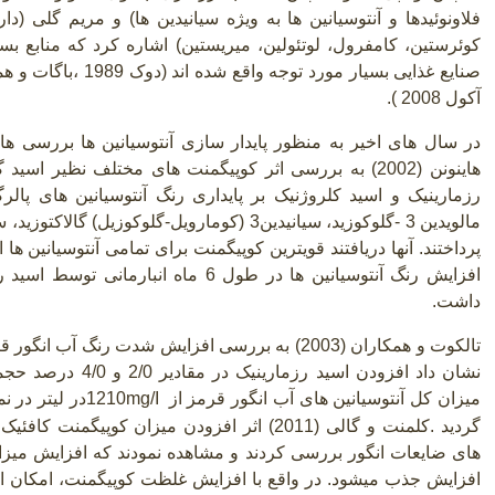
فلاونوئیدها و آنتوسیانین ها به ویژه سیانیدین ها) و مریم گلی (د
کوئرستین، کامفرول، لوتئولین، میریستین) اشاره کرد که منابع بس
آکول 2008 ).
در سال های اخیر به منظور پایدار سازی آنتوسیانین ها بررسی ها
هاینونن (2002) به بررسی اثر کوپیگمنت های مختلف نظیر ا
مالویدین 3 -گلوکوزید، سیانیدین3
)
کومارویل-گلوکوزیل) گالاکتوزید، سی
پرداختند. آنها دریافتند قویترین کوپیگمنت برای تمامی آنتوسیانین ها
افزایش رنگ آنتوسیانین ها در طول 6 ماه ا
داشت
.
تالکوت و همکاران (2003) به بررسی افزایش شدت رنگ آ
نشان داد افزودن اسید
میزان کل آنتوسیانین های آب انگور قرمز از
1210mg/I
در لیتر در ن
گردید
.
کلمنت و گالی
)
2011) اثر افزودن میزان کوپیگمنت کافئی
های ضایعات انگور بررسی کردند و مشاهده نمودند که افزایش می
افزایش جذب میشود. در واقع با افزایش غلظت کوپیگمنت، امکان ایج