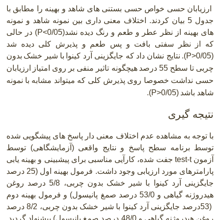
ارزیابان حسی خواص حسی بستنی های شاهد و بهینه را مطابق با
جدول 5 بیان کردند. اختلاف معنی داری بین نمونه شاهد و نمونه
های بهینه از نظر عطر و طعم و رنگ دیده نشد
P<0/05)
) در حالی
که از نظر سفتی بافت و پس طعم و پذیرش کلی دیده شد
P>0/05)
).
نتایج نشان داد که جایگزینی آرد کینوا
با شیر خشک
بدون
چربی تا سطح 55 درصد
هیچگونه تاثیر منفی بر روی امتیاز
ارزیابان
حسی نداشت خصوصا روی پذیرش کلی که میتواند مشابه با
نمونه
شاهد باشد
P>0/05)
).
نتیجه گیری
با توجه به مشاهده عدم اختلاف معنی دار پاسخ های پیشگویی شده
توسط برنامه سطح پاسخ و نتایج واقعی (آزمایشگاهی) توسط
آزمون
test-t
جفت شده، کارآیی مناسبی برای پیشبینی و بهینه یابی
پارامترهای مورد ارزیابی وجود داشت. فرمول بهینه اول (
25
درصد
جایگزینی آرد کینوا با شیر خشک بدون چربی، 5/8 درصد روغن
هیدروژنه گیاهی و 53/0 درصد صمغ پانیسول) و فرمول بهینه دوم
53)
درصد جایگزینی آرد کینوا با شیر خشک بدون چربی،
2
/8 درصد
روغن هیدروژنه گیاهی و 48/0 درصد صمغ پانیسول
(
پیشنهاد گردید
.