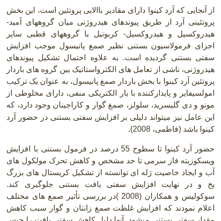
از آنجایی که آرد کینوا دارای مقادیر باالایی پروتئین است، این بخش
پروتئینی آرد از طریق پیوندهای هیدروژنی میان گروههای آمید-
هیدروکسیل و هیدروکسیل- کربونیل با گروههای قطبی سایر
اجزای فرمولاسیون بستنی نظیر صمغ پانیسول موجب افزایش
سفتی بستنی گردیده است. به علاوه احتمال تشکیل پیوندهای
هیدروژنی، ناشی از تعامل های الکترواستاتیک بین گروه های باردار
پروتئین آرد کینوا با بخش باردار صمغ پانیسول، به عنوان یک ترکیب
امولسیفایر و پایدارکننده با بار الکتریکی منفی، دارای مخلوطی از
مونو و دی گلیسرید، سلولز، صمغ گوار و کاراجینان
وجود دارد، که
این عامل نیز میتواند دلیلی بر افزایش سفتی بستنی در حضور آرد
کینوا باشد (فاطمی، 2008).
حضور آرد کینوا تا سطوح 55 درصد در فرمول بستنی با افزایش
ویسکوزیته فاز سرمی تا حد مشخص و کاهش تحرک مولکول های
آب و ایجاد خاصیت ژله ای توانسته از تشکیل کریستال های بزرگ
یخ و در نهایت افزایش سفتی بافت بستنی جلوگیری کند.
سوکولیس و همکاران (2008 )در بررسی تأثیر صمغ های مختلف
اعلام نمودند که افزایش غلظت صمغ زانتان و گوار سبب کاهش
مقدار سفتی بستنی میشود. آنها دلیل کاهش سفتی بافت را حبس