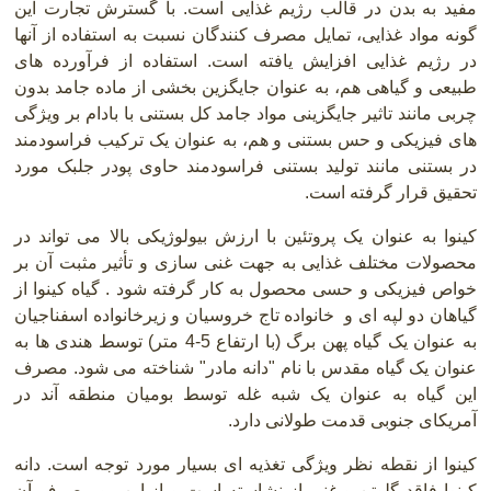
مفید به بدن در قالب رژیم غذایی است. با گسترش تجارت این
گونه مواد غذایی، تمایل مصرف کنندگان نسبت به استفاده از آنها
در رژیم غذایی افزایش یافته است. استفاده از فرآورده های
طبیعی و گیاهی هم، به عنوان جایگزین بخشی از ماده جامد بدون
چربی مانند تاثیر جایگزینی مواد جامد کل بستنی با بادام بر ویژگی
های فیزیکی و حس بستنی و هم، به عنوان یک ترکیب فراسودمند
در بستنی مانند تولید بستنی فراسودمند حاوی پودر جلبک مورد
تحقیق قرار گرفته است.
کینوا به عنوان یک پروتئین با ارزش بیولوژیکی بالا می تواند در
محصولات مختلف غذایی به جهت غنی سازی و تأثیر مثبت آن بر
خواص فیزیکی و حسی محصول به کار گرفته شود . گیاه کینوا از
گیاهان دو لپه ای و خانواده تاج خروسیان و زیرخانواده اسفناجیان
به عنوان یک گیاه پهن برگ (با ارتفاع 5-4 متر) توسط هندی ها به
عنوان یک گیاه مقدس با نام "دانه مادر" شناخته می شود. مصرف
این گیاه به عنوان یک شبه غله توسط بومیان منطقه آند در
آمریکای جنوبی قدمت طولانی دارد.
کینوا از نقطه نظر ویژگی تغذیه ای بسیار مورد توجه است. دانه
کینوا فاقد گلوتن و غنی از نشاسته است و از این رو مصرف آن