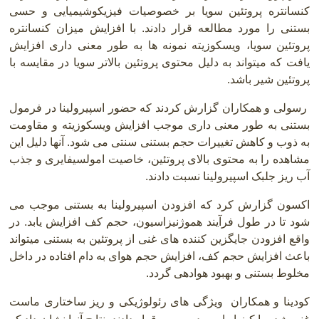
کنسانتره پروتئین سویا بر خصوصیات فیزیکوشیمیایی و حسی
بستنی را مورد مطالعه قرار دادند. با افزایش میزان کنسانتره
پروتئین سویا، ویسکوزیته نمونه ها به طور معنی داری افزایش
یافت که میتواند به دلیل محتوی پروتئین بالاتر سویا در مقایسه با
پروتئین شیر باشد.
رسولی و همکاران گزارش کردند که حضور اسپیرولینا در فرمول
بستنی به طور معنی داری موجب افزایش ویسکوزیته و مقاومت
به ذوب و کاهش تغییرات حجم بستنی سنتی می شود. آنها دلیل این
مشاهده را به محتوی بالای پروتئین، خاصیت امولسیفایری و جذب
آب ریز جلبک اسپیرولینا نسبت دادند.
اکسون گزارش کرد که افزودن اسپیرولینا به بستنی موجب می
شود تا در طول فرآیند هموژنیزاسیون، حجم کف افزایش یابد. در
واقع افزودن جایگزین کننده های غنی از پروتئین به بستنی میتواند
باعث افزایش حجم کف، افزایش حجم هوای به دام افتاده در داخل
مخلوط بستنی و بهبود هوادهی گردد.
کودینا و همکاران
ویژگی های رئولوژیکی و ریز ساختاری ماست