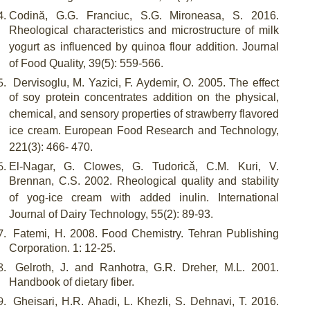
Codină, G.G. Franciuc, S.G. Mironeasa, S. 2016.
Rheological characteristics and microstructure of milk
yogurt as influenced by quinoa flour addition. Journal
of Food Quality, 39(5): 559-566.
Dervisoglu, M. Yazici, F. Aydemir, O. 2005. The effect
of soy protein concentrates addition on the physical,
chemical, and sensory properties of strawberry flavored
ice cream. European Food Research and Technology,
221(3): 466- 470.
El-Nagar, G. Clowes, G. Tudoricǎ, C.M. Kuri, V.
Brennan, C.S. 2002. Rheological quality and stability
of yog-ice cream with added inulin. International
Journal of Dairy Technology, 55(2): 89-93.
Fatemi, H. 2008. Food Chemistry. Tehran Publishing
Corporation. 1: 12-25.
Gelroth, J. and Ranhotra, G.R. Dreher, M.L. 2001.
Handbook of dietary fiber.
Gheisari, H.R. Ahadi, L. Khezli, S. Dehnavi, T. 2016.