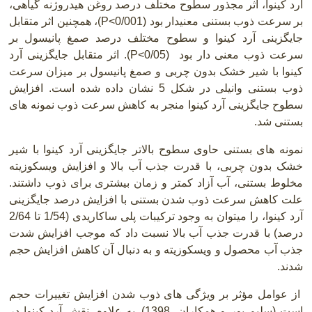
آرد کینوا، اثر مجذور سطوح مختلف درصد روغن هیدروژنه گیاهی،
بر سرعت ذوب بستنی معنیدار بود
P<0/001)
)، همچنین اثر متقابل
جایگزینی آرد کینوا و سطوح مختلف درصد صمغ پانیسول بر
سرعت ذوب معنی دار بود
(P<0/05)
. اثر متقابل جایگزینی آرد
کینوا با شیر خشک بدون چربی و صمغ پانیسول بر میزان سرعت
ذوب بستنی وانیلی در شکل 5 نشان داده شده است. افزایش
سطوح جایگزینی آرد کینوا منجر به کاهش سرعت ذوب نمونه های
بستنی شد
.
نمونه های بستنی حاوی سطوح بالاتر جایگزینی آرد کینوا با شیر
خشک بدون چربی، با قدرت جذب آب بالا و افزایش ویسکوزیته
مخلوط بستنی، آب آزاد کمتر و زمان بیشتری برای ذوب داشتند.
علت کاهش سرعت ذوب شدن بستنی با افزایش درصد جایگزینی
آرد کینوا، را میتوان به وجود ترکیبات پلی ساکاریدی (1/54 تا 2/64
درصد) با قدرت جذب آب بالا نسبت داد که موجب افزایش شدت
جذب آب محصول و ویسکوزیته و به دنبال آن کاهش افزایش حجم
شدند.
از عوامل مؤثر بر ویژگی های ذوب شدن افزایش تغییرات حجم
است (سلیم پور و همکاران، 1398).
به علاوه، نقش آرد کینوا در