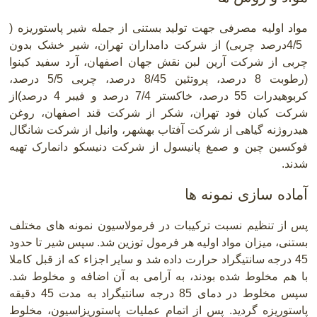
مواد اولیه مصرفی جهت تولید بستنی از جمله شیر پاستوریزه
)
4/5
درصد چربی) از شرکت دامداران تهران، شیر خشک بدون
چربی از شرکت آرین لبن نقش جهان اصفهان، آرد سفید کینوا
(رطوبت 8 درصد، پروتئین 8/45 درصد، چربی 5/5 درصد،
کربوهیدرات 55 درصد، خاکستر 7/4 درصد و فیبر 4 درصد)از
شرکت کیان فود تهران، شکر از شرکت قند اصفهان، روغن
هیدروژنه گیاهی از شرکت آفتاب بهشهر، وانیل از شرکت شانگال
فوکسین چین و صمغ پانیسول از شرکت دنیسکو دانمارک تهیه
شدند
.
آماده سازی نمونه ها
پس از تنظیم نسبت ترکیبات در فرمولاسیون نمونه های مختلف
بستنی، میزان مواد اولیه هر فرمول توزین شد. سپس شیر تا حدود
45 درجه سانتیگراد حرارت داده شد و سایر اجزاء که از قبل کاملا
با هم مخلوط شده بودند، به آرامی به آن اضافه و مخلوط شد.
سپس مخلوط در دمای 85 درجه سانتیگراد به مدت 45 دقیقه
پاستوریزه گردید. پس از اتمام عملیات پاستوریزاسیون، مخلوط