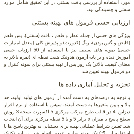
مورد استفاده از بررسی بافت بستنی در این تحقیق شامل موارد
سفتی و چسبندگی بود.
ارزیابی حسی فرمول های بهینه بستنی
ویژگی های حسی از جمله عطر و طعم ، بافت (سفتی)، پس طعم
(قابض و گس بودن)، رنگ (کدورت) و پذیرش کلی (معدل امتیازات
حسی) نمونه های بستنی نیز با استفاده از 50 ارزیاب حسی
آموزش دیده و بر پایه آزمون هدونیک هفت نقطه ای (نمره بالاتر به
معنای کیفیت بالاتر) یک روز پس از تهیه بستنی برای نمونه کنترل و
دو فرمول بهینه تعیین شد.
تجزیه و تحلیل آماری داده ها
با توجه به درصدهای به دست آمده از آزمون های تولید اولیه، حد
بالا و پایین متغیرها به دست آمدند. سپس با استفاده از نرم افزار
دیزاین
4
در قالب طرح مرکب مرکزی 5 اکسپرت نسخه 3 روش
سطح پاسخ با میزان
α
برابر 5 و با 5 نقطه مرکزی برای آن انتخاب
شد. تعیین شرایط عملیاتی بهینه برای دستیابی به بهترین پاسخ ها با
استفاده از
5
تکنیک بهینه سازی عددی انجام شد. در این تکنیک