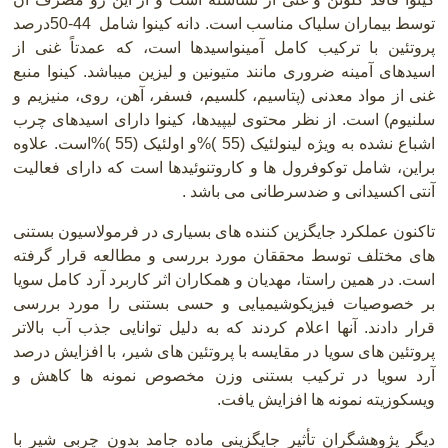
توسط بیماران سلیاک مناسب است. دانه کینوا شامل
50-44
درصد
پروتئین با ترکیب کامل آمینواسیدها است، که عمدتاً غنی از
اسیدهای آمینه ضروری مانند متیونین و لیزین میباشد. کینوا منبع
غنی از مواد معدنی (پتاسیم، کلسیم، فسفر، آهن، روی، منیزیم و
سلنیوم) است. از نظر محتوی لیپیدها، کینوا دارای اسیدهای چرب
اشباع نشده به ویژه لینولئیک (55 )%و اولئیک (55 )%است. علاوه
براین، شامل توکوفرول ها و کاروتنوئیدها است که دارای فعالیت
آنتی اکسیدانی و ضدسرطانی می باشد .
تاکنون عملکرد جایگزین کننده های بسیاری در فرمولاسیون بستنی
های مختلف توسط محققان مورد بررسی و مطالعه قرار گرفته
است. در همین راستا، مهدیان و همکاران اثر کاربرد آرد کامل سویا
بر خصوصیات فیزیکوشیمیایی و حسی بستنی را مورد بررسی
قرار دادند. آنها اعلام کردند که به دلیل توانایی جذب آب بالاتر
پروتئین های سویا در مقایسه با پروتئین های شیر، با افزایش درصد
آرد سویا در ترکیب بستنی وزن مخصوص نمونه ها کاهش و
ویسکوزیته نمونه ها افزایش یافت.
دیگر پژوهشگران تأثیر جایگزینی ماده جامد بدون چربی شیر با