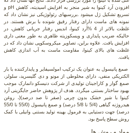
غنی شده با کینوا را مورد بررسی قرار دادند. نتایج آنها نشان داد که
افزودن آرد کینوا به شیر منجر به افزایش اسیدیته، کاهش
pH
و
تسریع تشکیل ژل میشود
.
بررسیهای رئولوژیکی نیز نشان داد که
نمونه های ماست دارای رفتار رقیق شونده با برش هستند. در
غلظت بالاتر از 4 %آرد کینوا، اندیس رفتار جریانی کاهش، در
حالیکه ضریب پایداری و ویسکوزیته ظاهری به طور معنی داری
افزایش یافت. علاوه براین، تصاویر میکروسکوپی نشان داد که در
غلظت های بالای کینوا، مقاومت ماست به آب اندازی کاهش
یافت.
صمغ پانیسول به عنوان یک ترکیب امولسیفایر و پایدارکننده با بار
الکتریکی منفی، دارای مخلوطی از مونو و دی گلیسرید، سلولز،
صمغ گوار و کاراجینان تولیدی از شرکت دنیسکو دانمارک موجب
بهبود ساختار بستنی میگردد. هدف از پژوهش حاضر جایگزینی آرد
کینوا با شیر خشک بدون چربی (صفر تا صد درصد)(، روغن
هیدروژنه گیاهی (5/4 تا 5/8 درصد) و صمغ پانیسول (55/0 تا 55/0
درصد) جهت دستیابی به فرمول بهینه تولید بستنی وانیلی با کمک
روش سطح پاسخ بود
.
مواد و روش ها