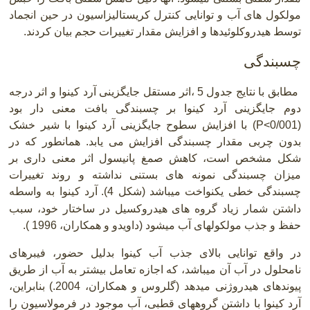
مولکول
های آب و توانایی کنترل کریستالیزاسیون در حین انجماد
توسط هیدروکلوئیدها و افزایش مقدار تغییرات حجم بیان کردند
.
چسبندگی
مطابق با نتایج جدول 5 ،اثر مستقل جایگزینی آرد کینوا و اثر درجه
دوم جایگزینی آرد کینوا بر چسبندگی بافت معنی دار بود
P<0/001)
) با افزایش سطوح جایگزینی آرد کینوا با شیر خشک
بدون چربی مقدار چسبندگی افزایش می یابد. همانطور که در
شکل مشخص است، کاهش صمغ پانیسول اثر معنی داری بر
میزان چسبندگی نمونه های بستنی نداشته و روند تغییرات
چسبندگی خطی یکنواخت میباشد (شکل 4).
آرد کینوا به واسطه
داشتن شمار زیاد گروه های هیدروکسیل در ساختار خود، سبب
حفظ و جذب مولکولهای آب میشود (داویدو و همکاران، 1996 ).
در واقع توانایی بالای جذب آب کینوا بدلیل حضور، فیبرهای
نامحلول در آب آن میباشد، که اجازه تعامل بیشتر به آب از طریق
پیوندهای هیدروژنی میدهد (گلروس و همکاران، 2004
.
)
بنابراین،
آرد کینوا با داشتن گروههای قطبی، آب موجود در فرمولاسیون را