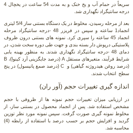
سریعاً در حمام آب و یخ خنک و به مدت 54 ساعت در یخچال 4
درجه سانتیگراد نگهداری شد.
بعد از مرحله رسیدن، مخلوط در یک دستگاه بستنی ساز 5/4 لیتری
انجماد1 ساعته و سپس در فریزر 48 -درجه سانتیگراد مرحله
انجماد 45 ساعته را سپری کرد. نمونه های بستنی درون ظروف
پلاستیکی درپوش دار بسته بندی و جهت طی دوره سخت شدن، در
دمای 48 -درجه سانتیگراد نگهداری شدند. به منظور بهینه یابی
شرایط فرآیند، متغیرهای مستقل
A
(درصد جایگزینی آرد کینوا
(
،
B
)
درصد روغن هیدروژنه گیاهی
(
و
) C
درصد صمغ پانیسول) در پنج
سطح انتخاب شدند.
اندازه گیری تغییرات حجم (آور ران)
در ارزیابی میزان تغییرات حجم نمونه ها از ظروفی با حجم
مشخص استفاده شد. پس از انجماد محصول در بستنی ساز، از
مخلوط نمونه گیری صورت گرفت. سپس نمونه مورد نظر توزین
گردید و افزایش حجم بر حسب درصد با استفاده از رابطه (4)
محاسبه شد.