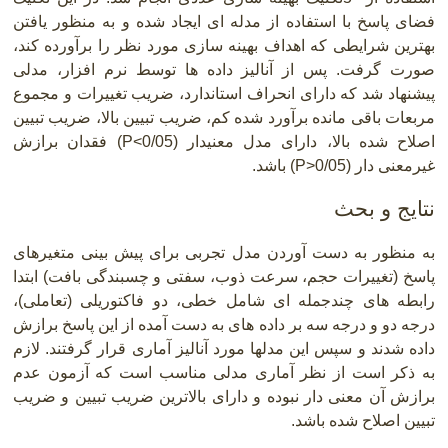
فضای پاسخ با استفاده از مدله ای ایجاد شده و به منظور یافتن
بهترین شرایطی که اهداف بهینه سازی مورد نظر را برآورده کند،
صورت گرفت. پس از آنالیز داده ها توسط نرم افزار، مدلی
پیشنهاد شد که دارای انحراف استاندارد، ضریب تغییرات و مجموع
مربعات باقی مانده برآورد شده کم، ضریب تبیین بالا، ضریب تبیین
اصلاح شده بالا، دارای مدل معنیدار
P<0/05)
) فقدان برازش
غیرمعنی دار
P>0/05)
) باشد.
نتایج و بحث
به منظور به دست آوردن مدل تجربی برای پیش بینی متغیرهای
پاسخ (تغییرات حجم، سرعت ذوب، سفتی و چسبندگی بافت) ابتدا
رابطه های چندجمله ای شامل خطی، دو فاکتوریلی (تعاملی)،
درجه دو و درجه سه بر داده های به دست آمده از این پاسخ برازش
داده شدند و سپس این مدلها مورد آنالیز آماری قرار گرفتند. لازم
به ذکر است از نظر آماری مدلی مناسب است که آزمون عدم
برازش آن معنی دار نبوده و دارای بالاترین ضریب تبیین و ضریب
تبیین اصلاح شده باشد
.