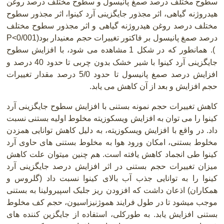
سطوح مختلف درصد صمغ پانیسول و سطوح مختلف درصد روغن
هیدروژنه گیاهی، اثر مجذور جایگزینی آرد کینوا، اثر مجذور سطوح
مختلف درصد روغن هیدروژنه گیاهی و اثر مجذور سطوح مختلف
درصد صمغ پانیسول بر فاکتور تغییرات حجم معنیدار بود
P<0/001)
(
. همانطور که در شکل 1 مشاهده می شود، با افزایش سطوح
جایگزینی آرد کینوا با شیر خشک بدون چربی تا حدود 40 درصد و
افزایش درصد صمغ پانیسول تا حدود 5/0 درصد مقدار تغییرات
حجم افزایش و بعد از آن کاهش می یابد
.
کاهش تغییرات حجم نمونه بستنی با افزایش سطوح جایگزینی آرد
کینوا را می توان به افزایش ویسکوزیته مخلوط اولیه بستنی نسبت
داد. در واقع با افزایش ویسکوزیته، به دلیل کاهش توانایی همزدن
مخلوط بستنی، امکان ورود هوا به مخلوط بستنی های حاوی آرد
کینوا طی انجماد کاهش یافته است. هم چنین میتوان علت کاهش
میزان تغییرات حجم بستنی در اثر افزایش درصد جایگزینی آرد
کینوا را به توانایی جذب آب بالای کینوا نسبت داد (گلروس و
همکاران) اذعان داشت که افزودن ریز جلبک اسپیرولینا به بستنی
موجب میشود تا در طول فرایند هموژنیزاسیون، حجم کف مخلوط
بستنی افزایش یابد. به طورکلی، استفاده از جایگزین کننده های