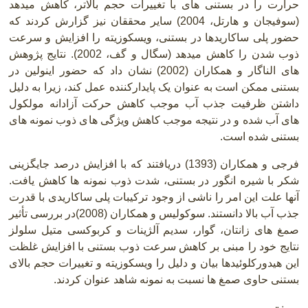
حرارت را در بستنی های با تغییرات حجم بالاتر، کاهش میدهد
(سوفیجان و هارتل، 2004) سایر محققان نیز گزارش کردند که
حضور پلی ساکاریدها در بستنی، ویسکوزیته را افزایش و سرعت
ذوب شدن را کاهش میدهد (سگال و گف، 2002). نتایج پژوهش
های الناگار و همکاران (2002) نشان داد که حضور اینولین در
بستنی ممکن است به عنوان یک پایدارکننده عمل کند، زیرا به دلیل
داشتن ظرفیت جذب آب موجب کاهش حرکت آزادانه مولکول
های آب شده و در نتیجه موجب کاهش ویژگی های ذوب نمونه های
بستنی شده است.
فرجی و همکاران (1393) دریافتند که با افزایش درصد جایگزینی
شکر با شیره انگور در بستنی، شدت ذوب نمونه ها کاهش یافت.
آنها علت این امر را ناشی از وجود ترکیبات پلی ساکاریدی با قدرت
جذب آب بالا دانستند. سوکولیس و همکاران (2008)در بررسی تأثیر
صمغ های زانتان، گوار، سدیم آلژینات و کربوکسی متیل سلولز
نتایج خود را مبنی بر کاهش سرعت ذوب بستنی با افزایش غلظت
این هیدورکلوئیدها بیان و دلیل را ویسکوزیته و تغییرات حجم بالای
بستنی حاوی صمغ ها نسبت به نمونه شاهد عنوان کردند
.