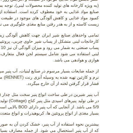
)
به ویژه کارخانه های تولید کننده محصولات لبنی
(
، توجه بس
صنایع مواد غذایی به خود معطوف کرده است. استفاده از
کمبود مواد غذایی و کاهش آلودگی های موجود در طبیعت با
زیست کاسته و از به هدر رفتن منابع مغذی جلوگیری می نما
تمامی واحدهای صنایع شیر ایران جهت کاهش آلودگی زیس
کارخانجات لبنی متشکل از پساب شیر حاوی چربی، پروتئین
پ
لبنی استفاده می شود شامل سیستم لجن فعال متعارف
هوازی و هوادهی می باشد.
از جمله ضایعات بسیار مرسوم در صنایع لبنیات، آب پنیر 
نرم و کازئین تهیه شده به وسیله آنزی رنت
(RENNET)
مح
فشار قرار گرفتن لخته از آن خارج میگردد.
آب پنیر شیرین در طی ساخت انواع پنیر سخت مثل چدار
)
در طی تولید پنیرهای اسیدی مثل پنیر کتاج
Cottage)
) تولی
5/9 می باشد. از آنجایی که آب پنیر دارای
BOD
بالایی اس
بسیار مغذی از انواع پروتئین ها، کربوهیدرات و انواع متع
بیشترین نحوه استفاده از آب پنیر، خشک کردن آن به صور
که از آب پنیر استحصال می شود. از جمله مصارف بسیار 