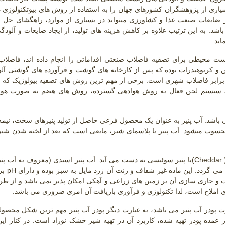
یاری از پژوهشگران کشورهای جهان را به استفاده از روش های بیوتکنولوژی د
 ضایعات صنعت غذا و کشاورزی میتواند در بسیاری از موارد، راهگشای حل
شد. به این ترتیب علاوه بر کاهش هزینه های تولید، از ایجاد ضایعات و آلود
ید.
ت محیطی برای تصفیه فاضلاب صنعتی اقداماتی را انجام داده اند، فاضلا
 و کربوهیدرات بوده که پس از کارخانه های گوشت و فرآورده های گوشتی آلو
ساب صنعتی به شمار می رود و میزان آلودگی آن نیز 10 برابر فاضلاب شهری است. برخی از مهم ترین روش های تصفیه بیولوژیک
، سیستم لجن فعال به روش هوادهی گسترده، روش های هضم به صورت هوا
می باشد. آب پنیر به عنوان یک محصول فرعی حاصل از تولید پنیرهای سخت، نی
سوب میشود. آب پنیر یا پلاسمای شیر، مایعی است که بعد از لخته شدن شی
(Cheddar 
یا پنیر سوئیسی به دست می آید. آب پنیر اسیدی (معروف به آب پن
د می گردد. این ماده غیر شفاف و رنت آن زرد مایل به سبز بوده و دارای
pH
ت و جاری سازی آن بر زمین های زراعی و آهکی امکان پذیر نمی باشد و از طر
ددی املاح است، لذا تکنولوژی و فرآوری بازیافت آن امری ضروری می باشد.
ت پودر آب پنیر می باشد، به عبارت دیگر پودر آب پنیر مهم ترین شکل محص
عمده پودر تهیه شده، کاربرد آن در تهیه شیر خشک نوزاد است. در کنار ا