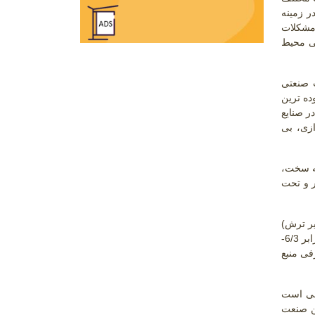
ر زمینه
 مشکلات
گی محیط
ب صنعتی
ده ترین
 که در صنایع
زی، بی
مه سخت،
ر و تحت
یر ترش)
برابر 6/3-
فی منبع
ولی است
ین صنعت