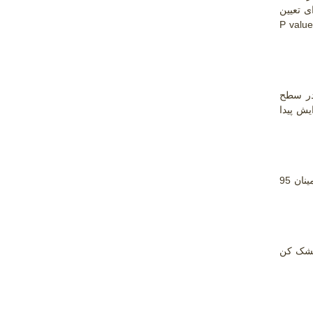
ی تعیین
P valu
 250درجه و 40 درصد ماده خشک در سطح
یش پیدا
بررسی نتایج آنالیز واریانس، اثر سطوح پارامترهای عملیاتی دمای ورودی خشک کن و غلظت ماده خشک بر مقدار رطوبت در سطح اطمینان 95
 خشک کن