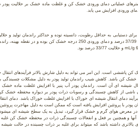
رامترهای عملیاتی دمای ورودی خشک کن و غلظت ماده خشک بر حلالیت پودر
.
ی دستیابی به حداقل رطوبت، دانسیته توده و حداکثر راندمان تولید و حلال
بررسی قرار گرفت. نتایج نشان داد تیمار بهینه ماده خشک 37/39 درصد و دمای ورودی 250 درجه خشک کن بوده و در نقطه 
mL/g 
و حلالیت 33/77 درصد بود
.
کن پاششی است. این امر می تواند به دلیل شارش بالاتر فرآیندهای انتقال 
شک کن باشد. کاهش شیب راندمان تولید پودر به دلیل مشکلات چسبندگی بو
ل شیشه ای آن است. راندمان پودر آب پنیر با افزایش غلظت ماده خشک او
توان ناشی از کاهش چسبندگی و رسوبات ذرات پودر بر دیواره محفظه خشک
کن
آیند دمای انتقال شیشه ای خوراک با افزایش غلظت خوراک باشد. دمای انتق
ا حد زیادی راندمان پودر با پروتئین افزایش یافته است که ممکن است به دلیل مهاجرت پروتئی
که در معرض هوای گرم و خشک قرار گیرد، تبدیل به یک سطح شیشه ای میشو
آنها و همچنین بر فعل و انفعالات چسبندگی ذرات در محفظه خشک کن غلبه ک
الاتری داشته باشد که میتواند برای غلبه بر ذرات چسبنده در حالت شیشه 