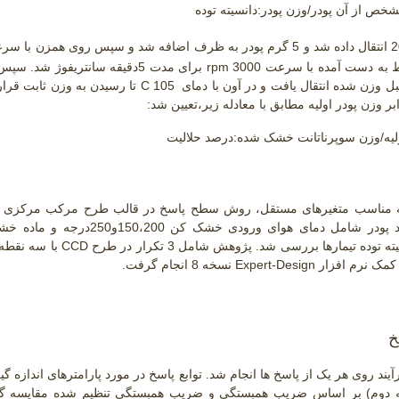
ص از آن پودر/وزن پودر:دانسیته توده
شد و سپس روی همزن با سرعت
rpm 3000
برای مدت 5دقیقه سانتریفوژ شد. سپس
ل وزن شده انتقال یافت و در آون با دمای
C 105
تا رسیدن به وزن ثابت قرا
وزن پودر اولیه مطابق با معادله زیر،تعیین شد:
امنه مناسب متغیرهای مستقل، روش سطح پاسخ در قالب طرح مرکب مرکزی
برای پیش بینی تأثیر متغیرهای تولید پودر شامل دمای هوای ورودی خشک کن 
CCD
با سه نقطه
Expert-Design
نسخه 8 انجام گرفت.
خ
آیند روی هر یک از پاسخ ها انجام شد. توابع پاسخ در مورد پارامترهای اندازه گ
جه دوم) بر اساس ضریب همبستگی و ضریب همبستگی تنظیم شده مقایسه گرد