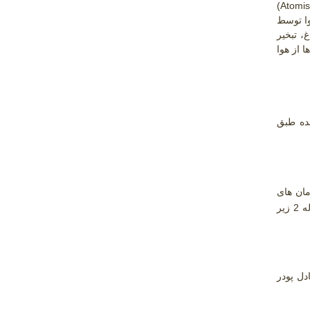
)
Atomis
وا توسط
 تبخیر
 از هوا
ده طبق
رفته و در زمان های
مختلف توزین شد تا زمانی که تغییر وزن مشاهده نگردید در نهایت با داشتن وزن اولیه و وزن خشک نمونه ها، مقدار رطوبت طبق معادله 2 زیر
دل پودر