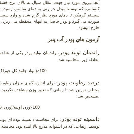
آنجا نیروی مورد نیاز جهت انتقال سیال به بالای برج خش
کنسانتره که توسط مبدل حرارتی به دمای مناسب رسیده اس
سیستم گرمکن تا دمای مورد نظر گرم شده و وارد سیس
صورت می گیرد و پودر حاصل به انتهای محفظه می ریزد، ب
خارج میشود.
آزمون هاي پودر آب پنیر
راندمان تولید پودر
:
راندمان تولید پودر یکی از ش
معادله زیر، محاسبه شد:
100×(مواد جامد کل خوراک/وزن کل پودر تولیدی بر پایه خشک):درصد راندمان پودر
درصد رطوبت پودر
:
،مشخص شد:
100×وزن اولیه/(وزن خشک-وزن اولیه)=درصد رطوبت پودر بر پایه مرطوب
دانسیته توده پودر:
برای محاسبه دانسیته توده ای پودرها، 2 گرم از آنها توزین شده و در استو
توسط ارتفاعی که در استوانه مدرج بالا آمده بود، محاسبه 