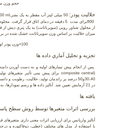
حجم وزن مشخ
حلالیت پودر:
50 میلی لیتر آب مقطر به یک بشر
mL
200 انتقال داده شد و 5 گرم پودر به ظرف اضافه 
800
برای مدت 5 دقیقه در دمای اتاق قرار گرفت. مخلوط به دست آمده با سرعت
از محلول شناور رویی (سوپرناتانت) به یک پتری دیش از قب
میزان حلالیت بر اساس وزن سوپرناتانت خشک شده در برابر 
100×وزن پودر اولیه/وزن سوپرناتانت خشک شده:درصد حلالیت
تجزیه و تحلیل آماري داده ها
پس از انجام پیش تیمارهای اولیه و به دست آوردن د
composite central)
30،40و50 درصد بر راندمان تولید، حلالیت، رطوبت و دانسیته توده تیمارها بررسی شد. پژوهش شامل 3 تکرار در طرح
در 21 آزمایش تعیین شد. آنالیز داده ها و رسم نمودارها، به کمک نرم افزار
يافته ها
بررسی اثرات متغیرها توسط روش سطح پاس
آنالیز واریانس برای ارزیابی اثرات معنی داری متغیرهای فر
با استفاده از مدل های مختلف (خطی، دوفاکتوره و در