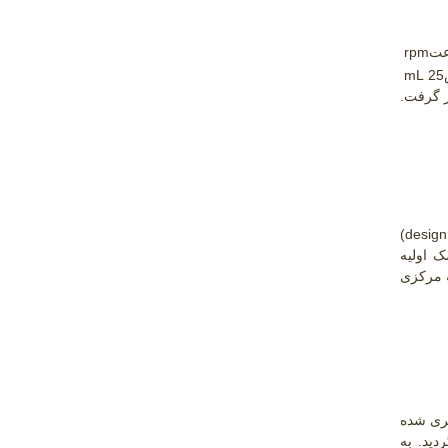
rpm
mL 25
ر گرفت.
(design
150،200و250درجه و ماده خشک اولیه
 مرکزی
یری شده
ید. به