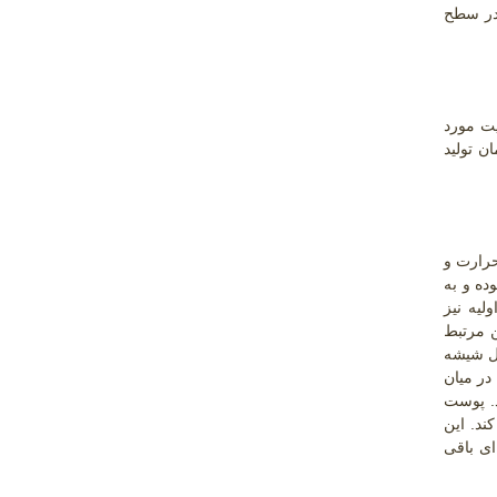
 در سطح
یت مورد
بهینه، راندمان تولید
حرارت و
ده و به
لیه نیز
 مرتبط
ال شیشه
ن در میان
د. پوست
ند. این
ای باقی