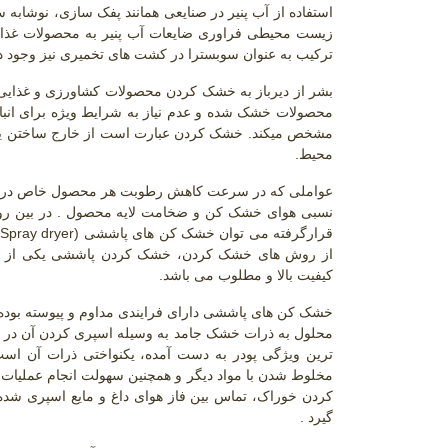
استفاده از آب پنیر در صنایعی همانند پفک سازی، نوشاب
زیست محیطی فراوری ضایعات آب پنیر به محصولات غذایی 
ترکیب به عنوان سوبسترا در کشت های تخمیری نیز وجود دا
بشر از دیرباز به خشک کردن محصولات کشاورزی و غذایی
محصولات خشک شده و عدم نیاز به شرایط ویژه برای انب
مشخص میکند. خشک کردن عبارت است از خارج ساختن یا 
محیط.
عواملی که در سرعت کاهش رطوبت هر محصول خاص در حین
نسبی هوای خشک کن و ضخامت لایه محصول . در بین ر
قرارگرفته می توان خشک کن های پاششی
(Spray dryer)
از روش های خشک کردن، خشک کردن پاششی یکی از روش
کیفیت بالا و مطلوب می باشد.
خشک کن های پاششی دارای فرایندی مداوم و پیوسته بو
محلول به ذرات خشک جامد به وسیله اسپری کردن آن در م
ترین ویژگی پودر به دست آمده، یکنواختی ذرات آن اس
مخلوط شدن با مواد دیگر و همچنین سهولت انجام عملیا
کردن خوراک، تماس بین فاز هوای داغ و مایع اسپری
گیرد
.