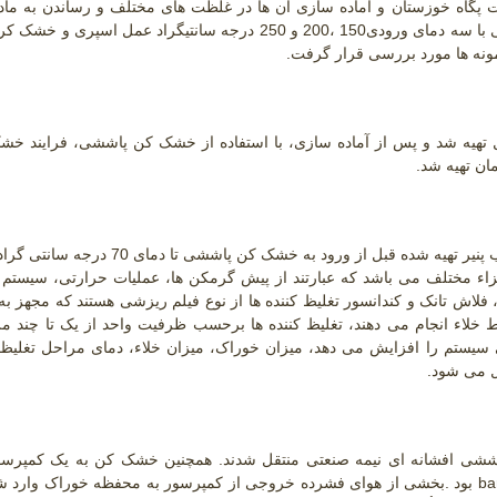
ت پگاه خوزستان و آماده سازی آن ها در غلظت های مختلف و رساندن به م
30،40 و 50 درصد وزنی حجمی، با کمک خشک کن پاششی با سه دمای ورودی150 ،200 و 250 درجه سانتیگراد عمل اس
ونه ها مورد بررسی قرار گرفت
.
لول تهیه شد و پس از آماده سازی، با استفاده از خشک کن پاششی، فرایند خ
ن تهیه شد.
برای تولید خوراک ورودی به خشک کن پاششی، محلول آب پنیر تهیه شده قبل از ورود به خشک کن
زاء مختلف می باشد که عبارتند از پیش گرمکن ها، عملیات حرارتی، سیستم 
، فلاش تانک و کندانسور تغلیظ کننده ها از نوع فیلم ریزشی هستند که مجهز ب
 خلاء انجام می دهند، تغلیظ کننده ها برحسب ظرفیت واحد از یک تا چند م
سیستم را افزایش می دهد، میزان خوراک، میزان خلاء، دمای مراحل تغلیظ
ل می شود.
اششی افشانه ای نیمه صنعتی منتقل شدند. همچنین خشک کن به یک کمپرسو
ba
بود
.
بخشی از هوای فشرده خروجی از کمپرسور به محفظه خوراک وارد شد