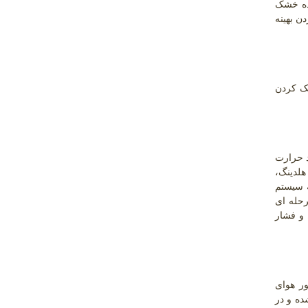
اده خشک
پری و خشک کردن بهینه
شک کردن
 پاششی تا دمای 70 درجه سانتی گراد حرارت
هلدینگ،
ه سیستم
رحله ای
 و فشار
ر هوای
ه و در