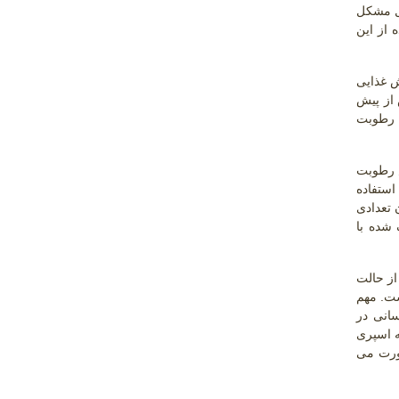
حل مشکل
 از این
ش غذایی
از پیش
 رطوبت
 رطوبت
استفاده
ن تعدادی
شده با
ز حالت
ست. مهم
انی در
 اسپری
ورت می