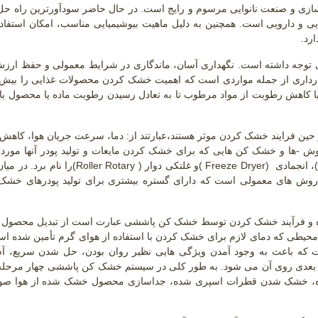
ه سازی و صنعت نانوایی مرسوم و رایج است. در حال حاضر سودآورترین راه 
و دارویی است. همچنین به دلیل ماهیت بیوشیمیایی مناسب، امکان استفاده
رد.
 توجه داشته است. نگهداری آسان، ماندگاری در شرایط معمولی و حفظ ارز
ارداری از جمله مواردی است که اهمیت خشک کردن محصولات غذایی را بیش 
کاهش رطوبت از مواد مرطوب تا به تعادل رسیدن رطوبت ماده یا محصول با
 فرایند خشک کردن موثر هستند،عبارتند از: دما، سرعت جریان هوا، کاهش
وش
-
ها و خشک کن هایی که برای خشک کردن مایعات و تولید پودر آنها مورد 
، انجمادی
( Freeze Dryer)
و غلتکی دوار
(Roller Rotary )
را نام برد. در میا
 های معمولی است که دارای گستره بیشتری برای تولید پودرهای خشک 
ده و فرآیند خشک کردن توسط خشک کن پاششی عبارت است از تبدیل محصول ا
حیطی که دمای لازم برای خشک کردن با استفاده از هوای گرم تأمین شده ا
ت که باعث به وجود آمدن ویژگی هایی نظیر روان بودن، حل شدن سریع، آس
ت بعدی روی آن می شود. به طور کلی در سیستم خشک کن پاششی چهار مرحله
 شده، خشک شدن قطرات اسپری شده، جداسازی محصول خشک شده از هوا ص