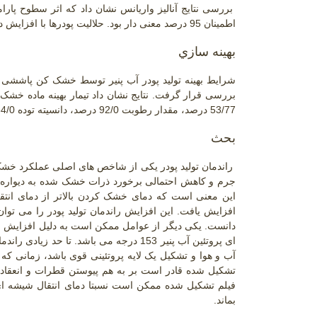
بررسی نتایج آنالیز واریانس نشان داد که اثر سطوح پا
اطمینان 95 درصد معنی دار بود. حلالیت پودرها با افزایش دمای ورودی افزایش می یابد
بهینه سازي
شرایط بهینه تولید پودر آب پنیر توسط خشک کن پاششی برا
53/77 درصد، مقدار رطوبت 92/0 درصد، دانسیته توده
64/0
بحث
راندمان تولید پودر یکی از شاخص های اصلی عملکرد خشک 
جرم و کاهش احتمالی برخورد ذرات خشک شده به دیواره خ
این معنی است که دمای خشک کردن بالاتر از دمای انتقا
افزایش یافت. این افزایش راندمان تولید پودر را می 
دانست. یکی دیگر از عوامل ممکن است به دلیل افزایش بر
ای پروتئین آب پنیر 153 درجه می باشد. ت
آب و هوا و تشکیل یک لایه پروتئینی قوی باشد، زمانی 
تشکیل شده قادر است بر به هم پیوستن قطرات و انعقاد 
فیلم تشکیل شده ممکن است نسبتا دمای انتقال شیشه ای ب
بماند.