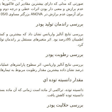
صورتی که مدلی که دارای بیشترین مقادیر این فاکتورها با
عدم برازش و معنی دار بودن اثرات خطی و درجه دوم و
برای آزمون عدم برازش در
ANOVA
بزرگتر مساوی 05/0 باشد، به معنای کافی بودن مدل برای پیش بینی پاسخ مورد نظر می باشد.
بررسی راندمان تولید پودر
اطمینان
95
درصد بود. اثر متغیرهای مستقل بر راندمان تو
کرد
.
بررسی رطوبت پودر
درصد نشان داده بیشترین مقدار رطوبت مربوط به تیمارهای 200درجه سانتی گراد و 40 درصد ماده خشک 
مقدار دانسیته توده اي
دانسیته توده، تراکمی از ماده است زمانی که آن ماده بس
دانسیته توده کاهش یافت
.
بررسی حلالیت پودر