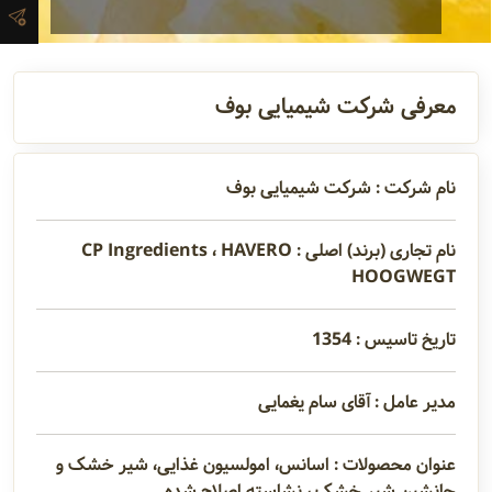
تماس
مدیران و
معرفی شرکت شیمیایی بوف
مسئولین
نام شرکت : شرکت شیمیایی بوف
گالری
نام تجاری (برند) اصلی : CP Ingredients ، HAVERO
HOOGWEGT
سابقه
شرکت
تاریخ تاسیس : 1354
مدیر عامل : آقای سام یغمایی
عنوان محصولات : اسانس، امولسیون غذایی، شیر خشک و
جانشین شیر خشک ، نشاسته اصلاح شده