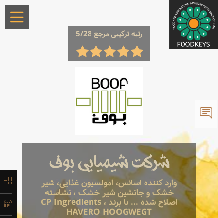
×
رتبه ترکیبی مرجع 5/28
معرفی
لیست
محصولات
شرکت شیمیایی بوف
وارد کننده اسانس، امولسیون غذایی، شیر
خشک و جانشین شیر خشک ، نشاسته
آدرس و
اصلاح شده ... با برند CP Ingredients ،
اطلاعات
HAVERO HOOGWEGT