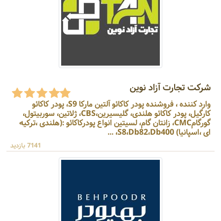
شرکت تجارت آزاد نوین
وارد کننده ، فروشنده پودر کاکائو آلتین مارکا S9، پودر کاکائو
کارگیل، پودر کاکائو هلندی، گلیسیرین،CBS، ژلاتین، سوربیتول،
گورگامCMC، زانتان گام، لسیتین انواع پودرکاکائو :(هلندی ،ترکیه
ای ،اسپانیا) S8،Db82،Db400، ...
7141 بازدید