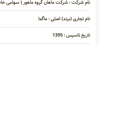
نام شرکت : شرکت ماهان گروه ماهور ( سهامی خا
نام تجاری (برند) اصلی : ماگما
تاریخ تاسیس : 1395
مدیر عامل : -
عنوان محصولات : قوام دهنده ها ، استابلایزرها
نوع فعالیت : وارد کننده
پکتین
زانتان گام
کاراگینان