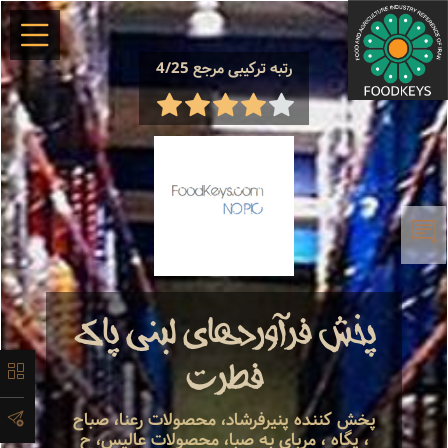
×
رتبه ترکیبی مرجع 4/25
معرفی
تاریخچه
پخش فرآوردهای لبنی پاک
لیست
فطرت
محصولات
پخش کننده پنیرفرشاد، محصولات رعنا، صباح
، پگاه ، مربای به صبا، محصولات عالیس، ح