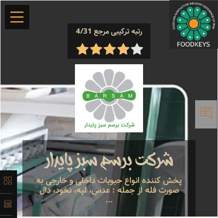
رتبه ترکیبی مرجع 4/31
×
معرفی
تاریخچه
شرکت برسم سبز پایدار
لیست
پخش کننده انواع حبوبات داخلی و خارجی به
صورت فله از جمله : عدس، لپه، نخود، دال
محصولات
...