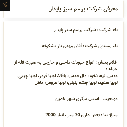
آدرس و
معرفی شرکت برسم سبز پایدار
اطلاعات
تماس
نام شرکت : شرکت برسم سبز پایدار
نام مسئول شرکت : آقای مهدی یار بشکوفه
مدیران و
مسئولین
اقلام پخش : انواع حبوبات داخلی و خارجی به صورت فله از
جمله :
عدس، لپه، نخود، دال عدس، باقالا، لوبیا قرمز، لوبیا چیتی،
گالری
لوبیا سفید، لوبیا چشم بلبلی، لوبیا عروس، ماش
موقعیت : استان مرکزی شهر خمین
سابقه
شرکت
متراژ بنا : دفتر اداری 70 متر ، انبار 2000