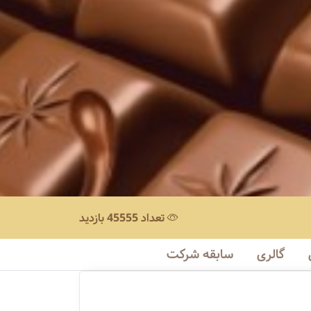
تعداد 45555 بازدید
گالری
سابقه شرکت