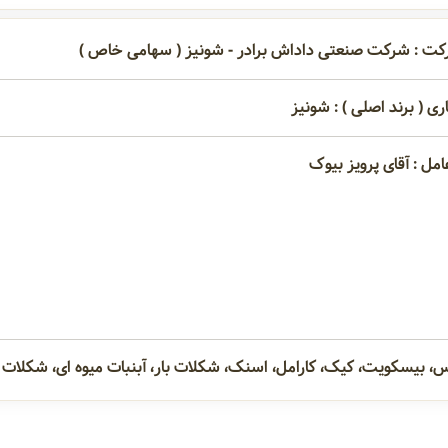
کت : شرکت صنعتی داداش برادر - شونیز ( سهامی خاص )
ری ( برند اصلی ) : شونیز
امل : آقای پرویز بیوک
س، بیسکویت، کیک، کارامل، اسنک، شکلات بار، آبنبات میوه ای، شکلات 