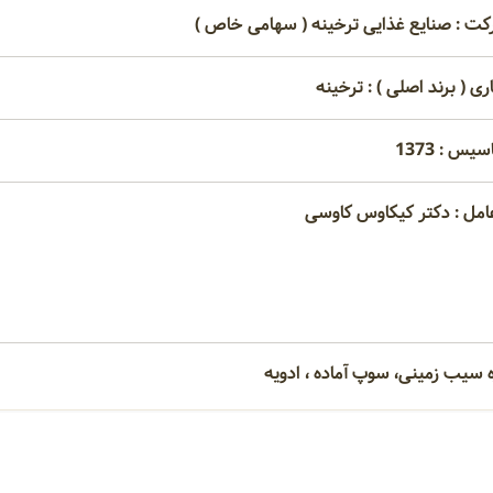
کت : صنایع غذایی ترخینه ( سهامی خاص )
ری ( برند اصلی ) : ترخینه
یس : 1373
امل : دکتر کیکاوس کاوسی
ه سیب زمینی، سوپ آماده ، ادویه
امتیاز مصرف کنندگان