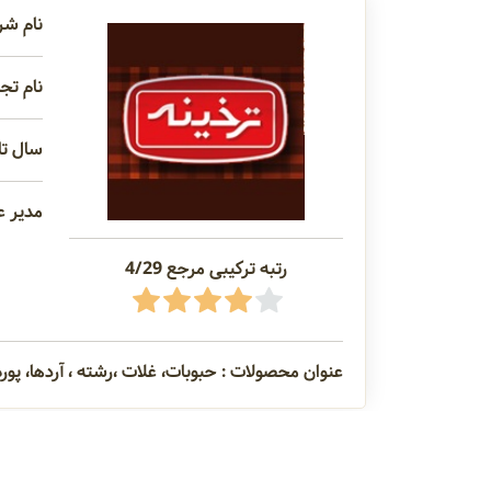
نام شر
نام تجا
سال تاس
مدیر ع
رتبه ترکیبی مرجع 4/29
عنوان محصولات : حبوبات، غلات ،رشته ، آردها، پور