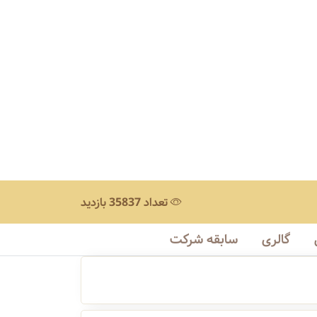
تعداد 35837 بازدید
گالری
سابقه شرکت