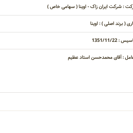
کت : شرکت ایران زاک - اوینا ( سهامی خاص )
ری ( برند اصلی ) : اوینا
: 1351/11/22
امل : آقای محمدحسن استاد عظیم
امتیاز مصرف کنندگان