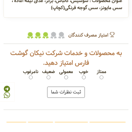
عنوان محصولات : سوسیس، کالباس، برگر، غذای نیمه آماده ،
سس مایونز، سس گوجه فرنگی(کچاپ)
امتیاز مصرف کنندگان
به محصولات و خدمات شرکت نیکان گوشت
فارس امتیاز دهید.
ممتاز
خوب
معمولی
ضعیف
نامرغوب
سوسیس آلمانی
کالباس خشک
ناگت مرغ
همبرگر