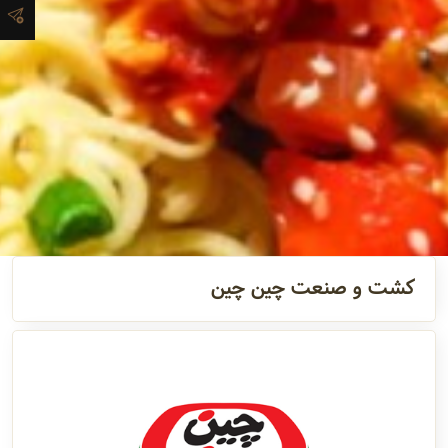
آدرس و
اطلاعات
تماس
مدیران و
مسئولین
گالری
کشت و صنعت چین چین
سابقه
شرکت