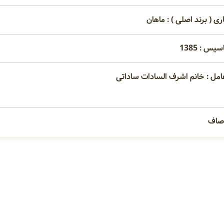
ری ( برند اصلی ) : ماهان
یس : 1385
امل : خانم اشرف السادات ساداتی
 صاف
امتیاز مصرف کنندگان
به محصولات و خدمات شرکت پاکدیده امتیاز دهید.
ممتاز
خوب
معمولی
ضعیف
نامرغوب