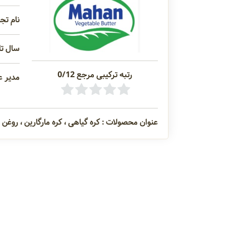
نام تجا
سال تاس
رتبه ترکیبی مرجع 0/12
مدیر ع
عنوان محصولات : کره گیاهی ، کره مارگارین ، روغن