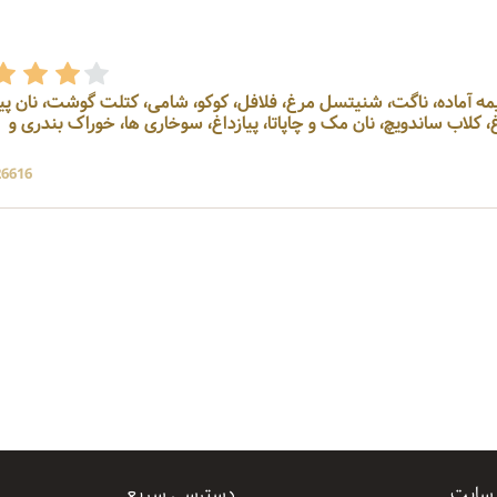
نیمه آماده، ناگت، شنیتسل مرغ، فلافل، کوکو، شامی، کتلت گوشت، نان پیت
، کلاب ساندویچ، نان مک و چاپاتا، پیازداغ، سوخاری ها، خوراک بندری و
26616 بازد
 سایت
دسترسی سریع