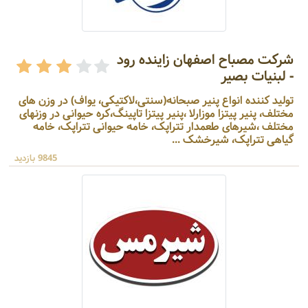
شرکت مصباح اصفهان زاینده رود
- لبنیات بصیر
تولید کننده انواع پنیر صبحانه(سنتی،لاکتیکی، یواف) در وزن های
مختلف، پنیر پیتزا موزارلا ،پنیر پیتزا تاپینگ،کره حیوانی در وزنهای
مختلف ،شیرهای طعمدار تتراپک، خامه حیوانی تتراپک، خامه
گیاهی تتراپک، شیرخشک ...
9845 بازدید