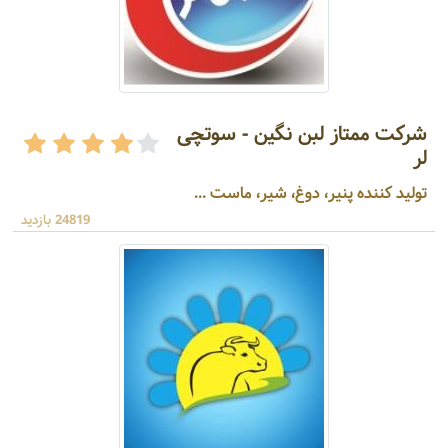
شرکت ممتاز لبن نگین - سوتچی
لر
تولید کننده پنیر، دوغ، شیر، ماست ...
24819 بازدید