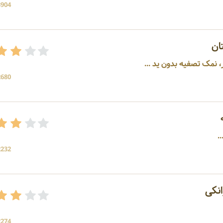
3904 بازد
ان
، نمک تصفیه بدون ید ...
2680 بازد
.
2232 بازد
انکی
2274 بازد