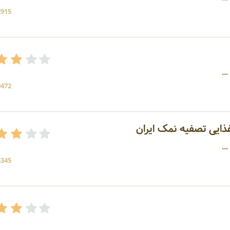
2915 بازد
9472 بازد
ایی تصفیه نمک ایران
..
3345 بازد