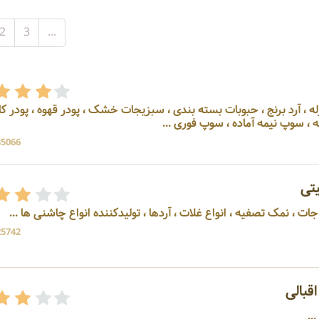
2
3
...
له ، آرد برنج ، حبوبات بسته بندی ، سبزیجات خشک ، پودر قهوه ، پودر کاک
، سوپ نیمه آماده ، سوپ فوری ...
35066 بازد
تی
ات ، نمک تصفیه ، انواع غلات ، آردها ، تولیدکننده انواع چاشنی ها ...
25742 بازد
قبالی