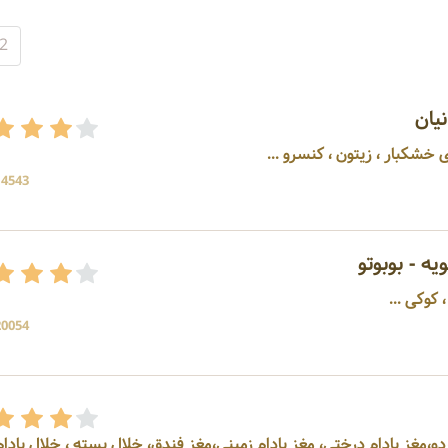
2
یان
 خشکبار ، زیتون ، کنسرو ...
14543 بازد
ه - بوبوتو
20054 بازد
و،مغز بادام درختی، مغز بادام زمینی،مغز فندق، خلال پسته ، خلال بادام ..