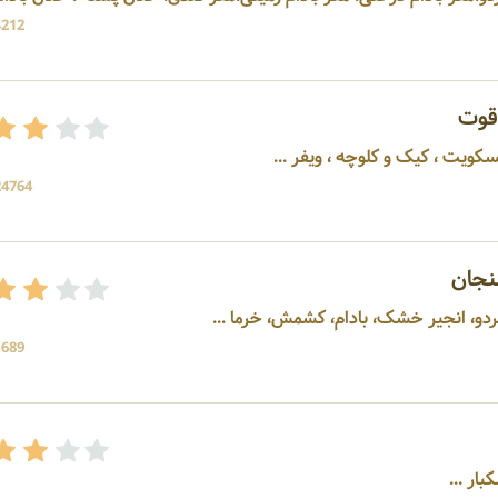
4212 بازد
قوت
سکویت ، کیک و کلوچه ، ویفر ...
24764 بازد
نجان
ردو، انجیر خشک، بادام، کشمش، خرما ...
1689 بازد
ار ...