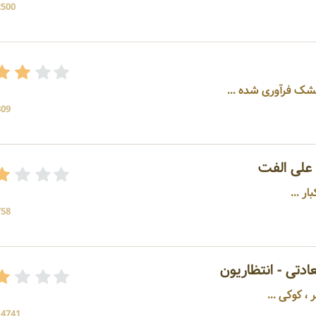
2500 بازد
809 بازد
علی الفت
ر ...
758 بازد
تی - انتظاریون
 کوکی ...
14741 بازد