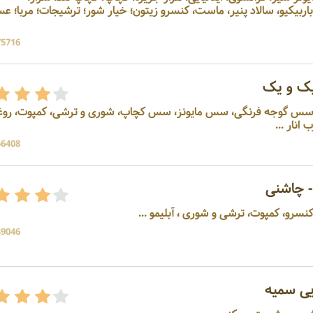
سیب‌زمینی، بالزامیک،خردل، باربیکیو، سالاد پنیر، ماست، کنسرو زیتون؛ خیار شور؛ ترشیجات؛ مرب
75716 بازد
ک و یک
، سس گوجه فرنگی، سس مایونز، سس کچاپ، شوری و ترشی، کمپوت، رو
نار ...
56408 بازد
 چاشنی
سرو، کمپوت، ترشی و شوری ، آبلیمو ...
49046 بازد
یی سمیه