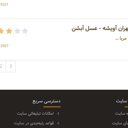
19321 بازد
هران آویشه - عسل آبشن
ربا ...
12987 بازد
2
3
 سایت
دسترسی سریع
ره سایت
امکانات تبلیغاتی سایت
مای سایت
قواعد رتبه‌بندی در سایت