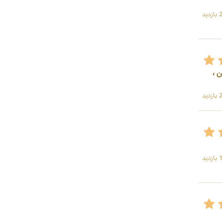
ید
ن ،
ید
ید