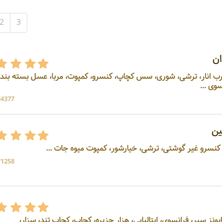
2
3
ن
 رب انار، ترشی، شوری، سس کچاپ، کنسرو، کمپوت، مربا، عسل بسته بند
وی ...
64377 بازد
ن
کنسرو غیر گوشتی، ترشی، خیارشور، کمپوت میوه جات ...
71258 بازد
تولید کننده سس‌ها: مایونز، مایونز سیر، فرانسوی، ایتالیایی، هزار جزیره، کچاپ، کچاپ تند، سزار،