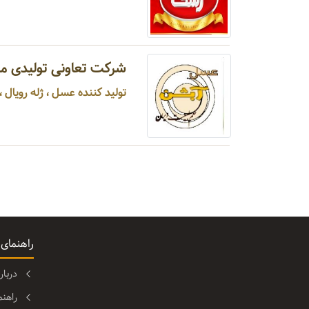
شرکت تعاونی تولیدی م
تولید کننده عسل ، ژله رویال ، م
راهنمای
دربا
راهن