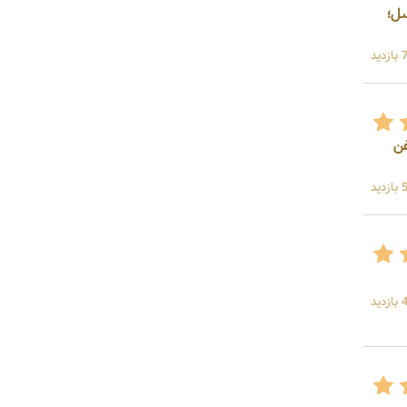
ا؛ عسل؛
ید
غن
ید
ید