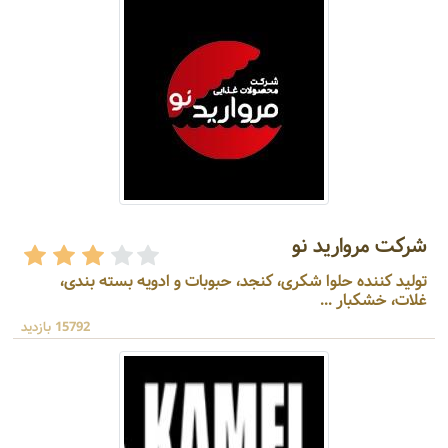
شرکت مروارید نو
تولید کننده حلوا شکری، کنجد، حبوبات و ادویه بسته بندی،
غلات، خشکبار ...
15792 بازدید