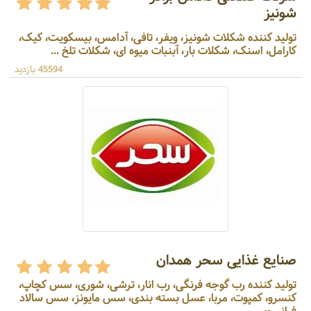
شونیز
تولید کننده شکلات شونیز، ویفر، تافی، آدامس، بیسکویت، کیک،
کارامل، اسنک، شکلات بار، آبنبات میوه ای، شکلات تلخ ...
45594 بازدید
صنایع غذایی سحر همدان
تولید کننده رب گوجه فرنگی، رب انار، ترشی، شوری، سس کچاپ،
کنسرو، کمپوت، مربا، عسل بسته بندی، سس مایونز، سس سالاد