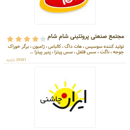
مجتمع صنعتی پروتئینی شام شام
تولید کننده سوسیس ، هات داگ ، کالباس ، ژامبون ، برگر خوراک
جوجه ، ناگت ، سس فلفل ، سس پیتزا ، پنیر پیتزا ...
29381 بازدید