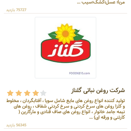
مربا؛ عسل؛کشک؛سیب ...
75727 بازدید
شرکت روغن نباتی گلناز
تولید کننده انواع روغن های مایع شامل سویا ، آفتابگردان ، مخلوط
و کلزا روغن های سرخ کردنی و سرخ کردنی شفاف ، روغن های
نیمه جامد خانوار ، انواع روغن های صاف قنادی و مارگارین (
کارتنی و ورقه ای) ...
56345 بازدید