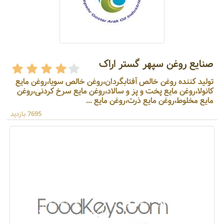
صنایع روغن سپهر گستر اراک
تولید کننده روغن خالص آفتابگردان،روغن خالص سویا،روغن مایع
کانولا،روغن مایع پخت و پز و سالاد،روغن مایع سرخ کردنی،روغن
مایع مخلوط،روغن مایع ذرت،روغن مایع ...
7695 بازدید