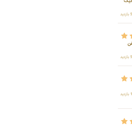
 کیک
ید
غن
ید
ید