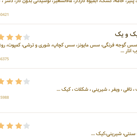
پنیر، خامه، کشک، آبمیوه گازدار، ماءالشعیر، نوشیدنی بدون گاز، دسر ،
50421 بازد
ک و یک
، سس گوجه فرنگی، سس مایونز، سس کچاپ، شوری و ترشی، کمپوت، رو
نار ...
56375 بازد
فی ، ویفر ، شیرینی ، شکلات ، کیک ...
15988 بازد
 سنتی، شیرینی،کیک ...