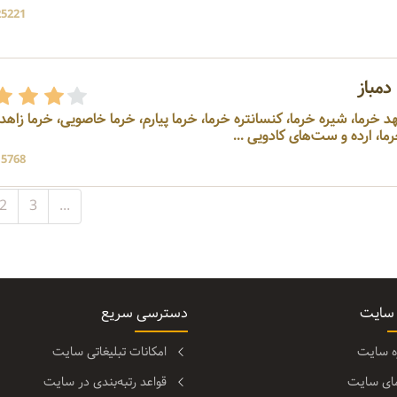
25221 بازد
مباز
هد خرما، شیره خرما، کنسانتره خرما، خرما پیارم، خرما خاصویی، خرما زاهد
15768 بازد
2
3
...
 سایت
دسترسی سریع
ره سایت
امکانات تبلیغاتی سایت
مای سایت
قواعد رتبه‌بندی در سایت