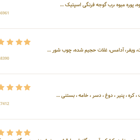
وه، پوره میوه ،رب گوجه فرنگی اسپتیک ...
36961 بازد
، ویفر، آدامس، غلات حجیم شده، چوب شور ...
58390 بازد
 کره ، پنیر ، دوغ ، دسر ، خامه ، بستنی ...
27412 بازد