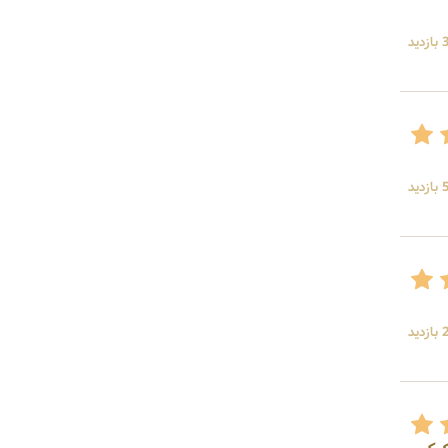
ید
ید
ید