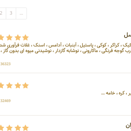
2
3
...
سل
یک ، کراکر ، کوکی ، پاستیل ، آبنبات ، آدامس ، اسنک ، غلات فرآوری شده
گوجه فرنگی ، ماکارونی ، نوشابه گازدار ، نوشیدنی میوه ای بدون گاز ،
136323 بازدی
 کره ، خامه ...
132469 بازدی
ن