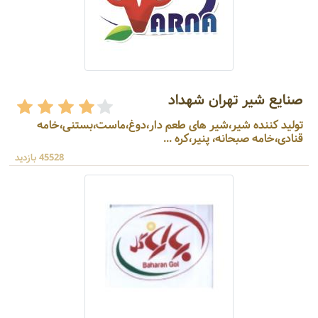
صنایع شیر تهران شهداد
تولید کننده شیر،شیر های طعم دار،دوغ،ماست،بستنی،خامه
قنادی،خامه صبحانه، پنیر،کره ...
45528 بازدید