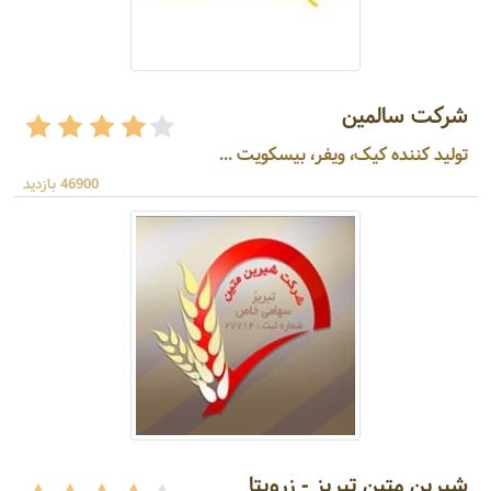
شرکت سالمین
تولید کننده کیک، ویفر، بیسکویت ...
46900 بازدید
شیرین متین تبریز - زرویتا