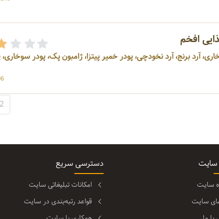
ایی افخم
اری، آرد برنج، آرد نخودچی، پودر خمیر پیتزا، ژامبون پک، پودر سوخاری، 
96 باز
2
 سایت
دسترسی سریع
ره سایت
امکانات تبلیغاتی سایت
مای سایت
قواعد رتبه‌بندی در سایت
با ما
همکاری با سایت