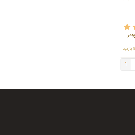
پودر
دید
1