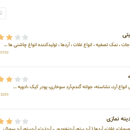
2
تی
ات ، نمک تصفیه ، انواع غلات ، آردها ، تولیدکننده انواع چاشنی ها ...
25743 بازد
 انواع آرد، نشاسته، جوانه گندم،آرد سوخاری، پودر کیک ،ادویه ...
13293 بازد
نه نمازی
وبات، غلات، آردها ( آرد برنج، آردنخودچی، آردذرت، آردبرنج، آرد سویا) ،