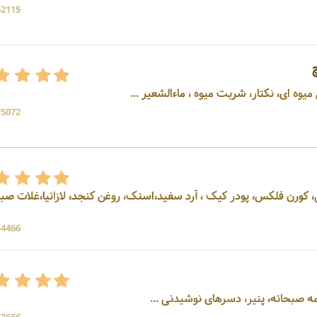
52115 بازد
یوه ای، نکتار، شربت میوه ، ماءالشعیر ...
75072 بازد
ی، کورن فلکس، پودر کیک ، آرد سفید،اسنک، روغن کنجد، لازانیا،غلات صب
54466 بازد
مه صبحانه، پنیر، دسرهای نوشیدنی ...