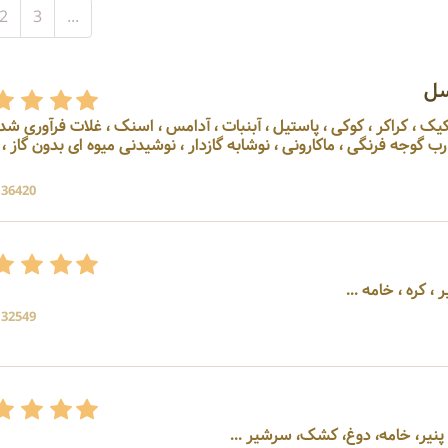
2
3
...
سل
یک ، کراکر ، کوکی ، پاستیل ، آبنبات ، آدامس ، اسنک ، غلات فرآوری شده
گوجه فرنگی ، ماکارونی ، نوشابه گازدار ، نوشیدنی میوه ای بدون گاز ،
136420 بازدی
 کره ، خامه ...
132549 بازدی
پنیر، خامه، دوغ، کشک، سرشیر ...