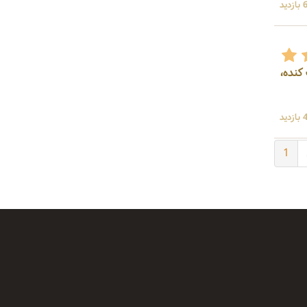
ید
کنده،
ید
1