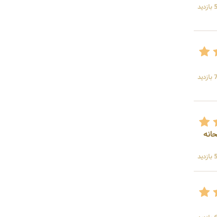
ید
ید
حانه
ید