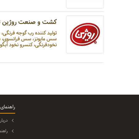
کشت و صنعت روژین ت
تولید کننده رب گوجه فرنگی
سس مایونز، سس فرانسوی، سس 
نخودفرنگی، کنسرو نخود آبگو .
راهنمای
دربا
راهن