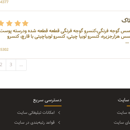
64377 بازد
اک
، سس گوجه فرنگی،کنسرو گوجه فرنگی قطعه قطعه شده ودرسته پوست 
هزارجزیره، کنسرو لوبیا چیتی، کنسرو لوبیاچیتی با قارچ، کنسرو
..
45302 بازد
2
3
...
 سایت
دسترسی سریع
ره سایت
امکانات تبلیغاتی سایت
مای سایت
قواعد رتبه‌بندی در سایت