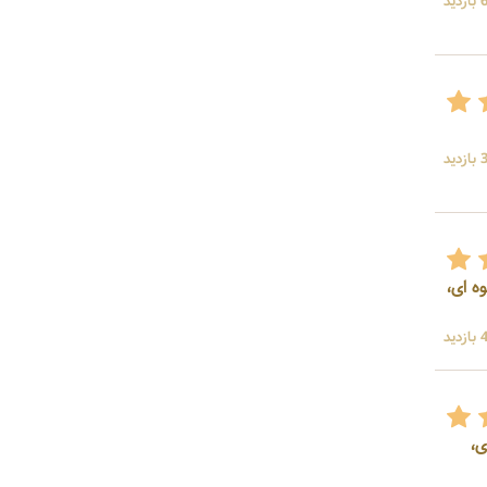
ید
ید
ه ای،
ید
ی،