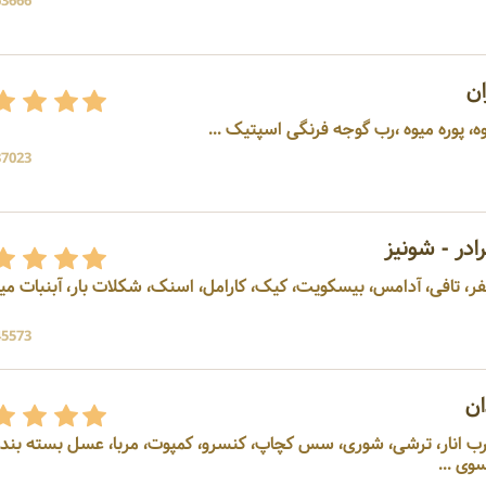
63666 بازد
ن
وه، پوره میوه ،رب گوجه فرنگی اسپتیک ...
37023 بازد
در - شونیز
فر، تافی، آدامس، بیسکویت، کیک، کارامل، اسنک، شکلات بار، آبنبات میو
45573 بازد
ن
 رب انار، ترشی، شوری، سس کچاپ، کنسرو، کمپوت، مربا، عسل بسته بند
وی ...