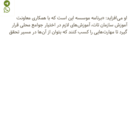
او می‌افزاید: «برنامه موسسه این است که با همکاری معاونت
آموزش سازمان تات، آموزش‌های لازم در اختیار جوامع محلی قرار
گیرد تا مهارت‌هایی را کسب کنند که بتوان از آن‌ها در مسیر تحقق
اهداف و دستاوردهای تدوین‌شده بهره برد.»
در کنار این اقدامات، تغییر اقلیم و افزایش گرد و غبار ضرورت توجه
به راهکارهای سازگاری را بیش از پیش نمایان کرده است. به همین
دلیل، بخش‌های تحقیقات بیابان، مرتع و جنگل موسسه در سال‌های
اخیر بر شناسایی گونه‌های گیاهی مقاوم به شرایط سخت محیطی
تمرکز کرده‌اند.
بنابراظهارات علیزاده یکی از مهم‌ترین راهکارهای سازگاری، شناسایی
ارقام و واریته‌های گیاهان مرتعی و بیابانی مقاوم به خشکی و شوری