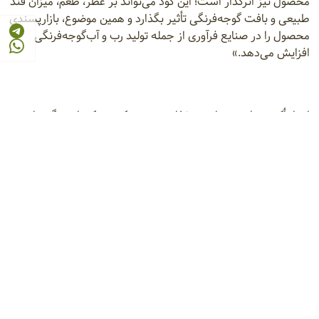
محصول نیز اثرگذار است؛ این کود می‌تواند بر عطر، طعم، میزان قند
طبیعی و بافت گوجه‌فرنگی تأثیر بگذارد و همین موضوع، بازارپسندی
محصول را در صنایع فرآوری از جمله تولید رب و آب‌گوجه‌فرنگی
افزایش می‌دهد.»
او با تأکید بر اهمیت ایمنی غذایی تصریح کرد: «یکی از ویژگی‌های
کلیدی این کود، کاهش معنی‌دار میزان نیترات در میوه گوجه‌فرنگی
است؛ با انتخاب باکتری‌های مناسب، سطح نیترات محصول به کمتر
از مقادیر رایج در نمونه‌های صادراتی و پایین‌تر از حدود استانداردهای
مورد پذیرش رسانده شده که این موضوع، حاشیه امنی برای
کشاورزان و صادرکنندگان ایجاد می‌کند.»
دانشیار پژوهشگاه بیوتکنولوژی کشاورزی با بیان این‌که علاوه بر
نیترات، تجمع عناصر سنگین از جمله سرب، جیوه و سایر عناصر نیز
در این محصول بررسی شده، افزود: «طبق نتایج تمامی این عناصر در
محدوده استاندارد قرار دارند؛ همچنین برای اطمینان از عدم آسیب