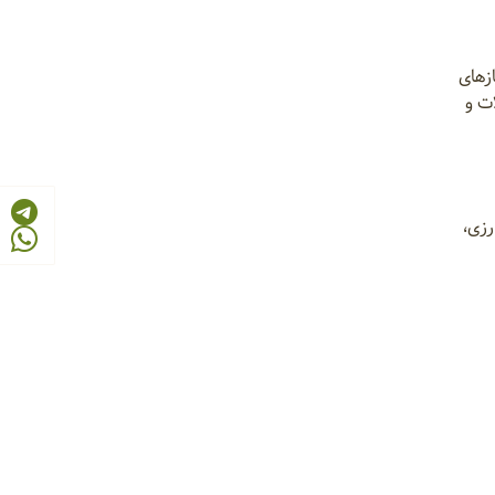
زهای
ت و
رزی،