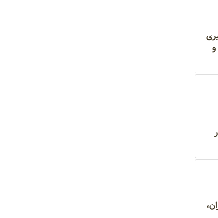
یری
 زراعی و
ر
در ایران،