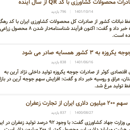
رات محصولات کشاورزی با کد QR از سال آینده
1401/10/14
796 بازدید
 نباتات کشور از صادرات کل محصولات کشاورزی ایران با کد رهگ
QR از سال آینده خبر داد و گفت: اکنون فرآیند شناسنامه‌دار شدن ۸ محصول
ده است.
جه یکروزه به ۳ کشور همسایه صادر می شود
1401/06/16
838 بازدید
اقتصادی کوثر از صادرات جوجه یکروزه تولید داخلی نژاد آرین به
ان، عراق و روسیه خبر داد و گفت: افزایش سهم جوجه آرین در بازا
 تولید مرغ شد.
سهم ۲۰۰ میلیون دلاری ایران از تجارت زعفران
1400/08/27
837 بازدید
معاون امور باغبانی وزارت جهاد کشاورزی گفت: با وجود ۹۲ درصد تولید زعفران 
ت میلیارد دلاری این محصول کمتر از ۲۰۰ میلیون دلار است.