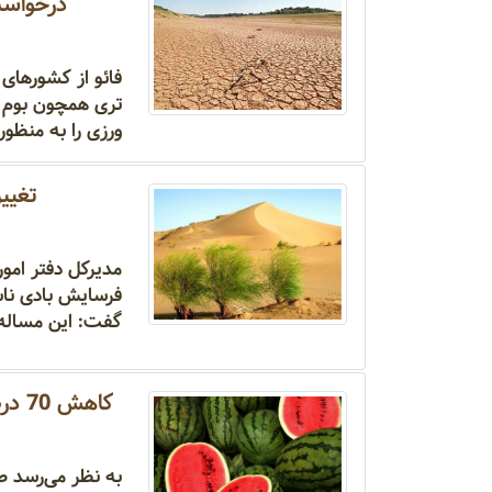
درخواست فائو 
فائو از کشورهای
تری همچون بوم‌ 
ورزی را به منظو
تغییر ا
فرسایش بادی ناشی
گفت: این مساله
کاهش 70 درصدی صادرات هندوانه/ خروج منابع آبی در حال کنترل است؟
به نظر می‌رسد صا