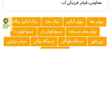
معکوس، فیلتر فیزیکی آب
بویلر بخا
بویلر آبگرم
دیگ بخار
دیگ آبگرم چگالشی
بویلر بخار ایستاده
منبع کوئل دار
منبع کویل دا
دی راتور
دستگاه هواگیر
دستگاه بوگیر
مبدل حرارتی
دستگاه اتوکلاو
© 2026 - 1405
مرجع صنایع غذایی و کشاورزی ایران
FOOD AND AGRICULTURE INDUSTRY REFERENCE OF IRAN