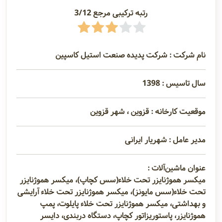
و اطلاعات
رتبه ترکیبی مرجع 3/12
تماس
مدیران
نام شرکت : شرکت پدیده صنعت استیل کاسپین
و مسئولین
سال تاسیس : 1398
گالری
موقعیت کارخانه : قزوین ، شهر قزوین
مدیر عامل : شهریار ایرانی
سابقه
شرکت
عنوان ماشین‌آلات :
میکسر هموژنایزر تحت خلاء(سس کچاپ)، میکسر هموژنایزر
تحت خلاء(سس مایونز)، میکسر هموژنایزر تحت خلاء آرایشی
و بهداشتی، میکسر هموژنایزر تحت خلاء پایلوت، پمپ
هموژنایزر، پاستوریزاتور کچاپ، دستگاه دربندی، دایسر