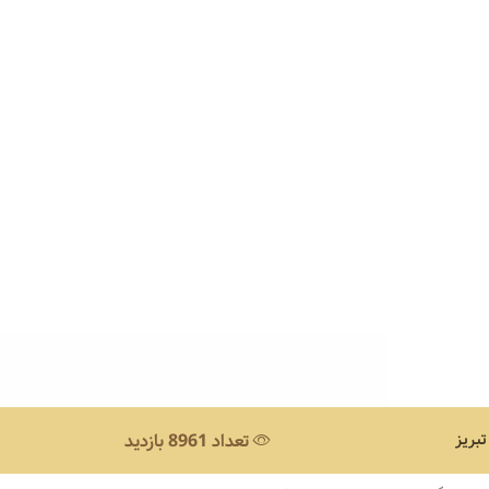
بریز
تعداد 8961 بازدید