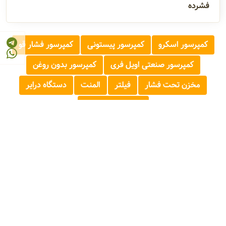
فشرده
کمپرسور اسکرو
کمپرسور پیستونی
کمپرسور فشار قو
کمپرسور صنعتی اویل فری
کمپرسور بدون روغن
مخزن تحت فشار
فیلتر
المنت
دستگاه درایر
دستگاه خشک کن
© 2026 - 1405
مرجع صنایع غذایی و کشاورزی ایران
FOOD AND AGRICULTURE INDUSTRY REFERENCE OF IRAN