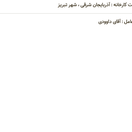
 کارخانه : آذربایجان شرقی ، شهر تبریز
امل : آقای داوودی
گاه ردیف کن ویفر، دستگاه بسته‌بندی عمودی توزین دار
ی
دستگاه میکسر خمیر
دستگاه ردیف کن ویفر
دستگاه بسته‌