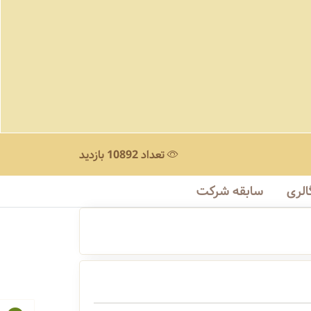
تعداد 10892 بازدید
الری
سابقه شرکت