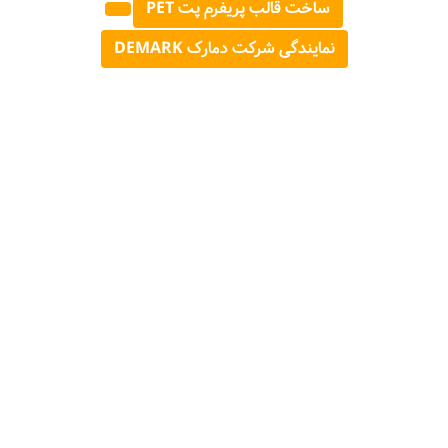
ساخت قالب پریفرم پت PET
نمایندگی شرکت دمارک DEMARK
دستگاه تولید درب بطری روتاری کامپرشن
دستگاه بادکن روتاری پر سرعت پت PET
دستگاه تزریق پریفرم رباتیک
قالب پریفرم پیشرفته
دستگاه تولید درب بطر پلاستیک
© 2026 - 1405
مرجع صنایع غذایی و کشاورزی ایران
FOOD AND AGRICULTURE INDUSTRY REFERENCE OF IRAN