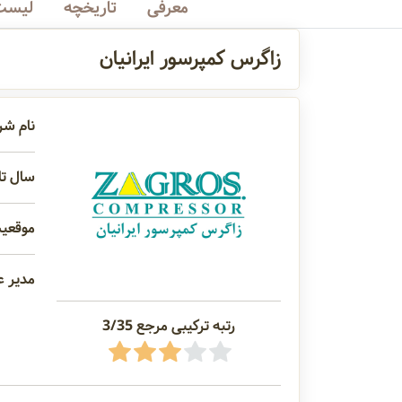
معرفی
تاریخچه
لیست 
زاگرس کمپرسور ایرانیان
نام شر
سال تاس
موقعیت
مدیر ع
رتبه ترکیبی مرجع 3/35