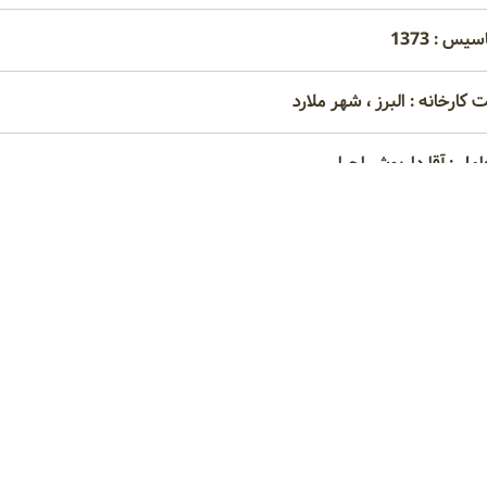
یس : 1373
کارخانه : البرز ، شهر ملارد
امل : آقا داریوش احرار
مراه :
09121341607
نه : زمین 700 و بنا 300
وه، دستگاه دمگیر کشمش، دستگاه خلال کن سیب زمینی، دستگاه شستشو
 شارو
مخزن هوای فشرده شارو
کمپرسور فشار قوی شارو
بوست