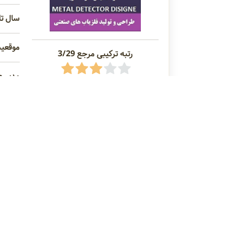
سال تاس
موقعیت 
رتبه ترکیبی مرجع 3/29
مدیر ع
تلفن ه
متراژ کارخا
عنوان ماشین‌آلات :
خط فراوری خرما، اسلایسر، دستگاه هسته گیر می
کمپرسور اسکرو شارو
درایر شارو
فیلتر