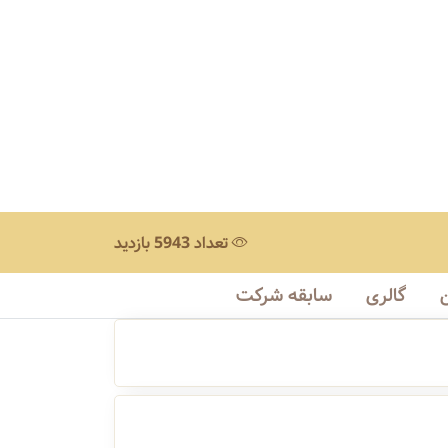
تعداد 5943 بازدید
گالری
سابقه شرکت