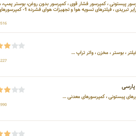
، کمپرسور پیستونی ، کمپرسور فشار قوی ، کمپرسور بدون روغن، بوستر پمپ،
هوای فشرده ، درایر جذبی ، درایر تبریدی ، فیلترهای تسویه هوا و تجهیزات هوای فشرده 1- کمپر
9516 بازد
لتر ، بوستر ، مخزن ، واتر تراپ ...
6227 بازد
پارسی
2990 بازد