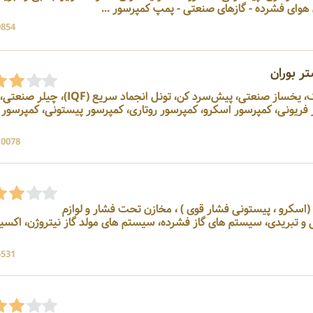
صنعتی - پمپ کمپرسور ...
9854 بازد
ر بوران
سازنده تونل انجماد، آیس بانک، یخساز صنعتی، پیش‌سرد کن، تونل انجماد سریع (IQF)، چیلر صنعتی،
اتور فریونی، کمپرسور اسکرو، کمپرسور روتاری، کمپرسور پیستونی، کمپرسور
10078 بازد
رده (اسکرو ، پیستونی فشار قوی ) ، مخازن تحت فشار و لوازم
ی و تبریدی، سیستم های گاز فشرده، سیستم های مولد گاز نیتروژن، اکسی
5531 بازد