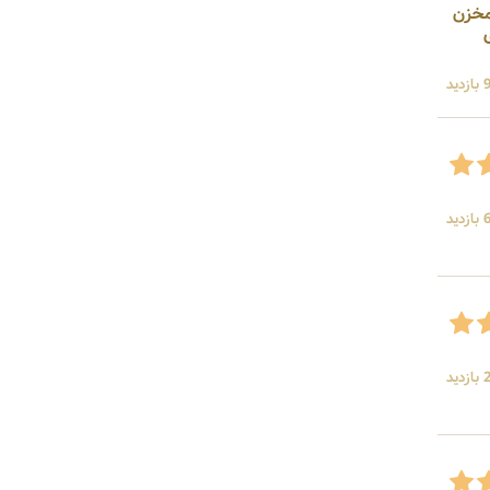
 مخزن
سورهای
ید
ید
ید