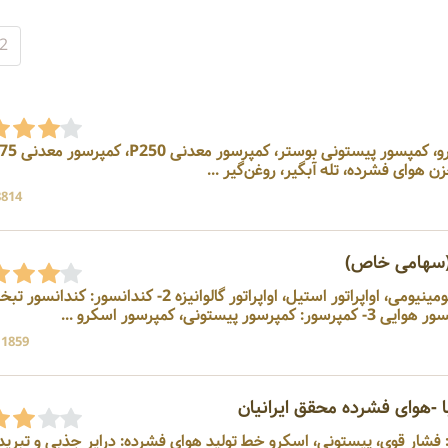
2
ن هوای فشرده، تله آبگیر، روغن‌گیر ...
8814 بازد
(سهامی خاص)
سازنده 1- اواپراتور: اواپراتور آلومینیومی، اواپراتور استیل، اواپراتور گالوانیزه 2- کندانسور: 
تونی، کمپرسور اسکرو ...
11859 بازد
 -هوای فشرده محقق ایرانیان
فشار قوی، پیستونی، اسکرو خط تولید هوای فشرده: درایر جذبی و تبرید