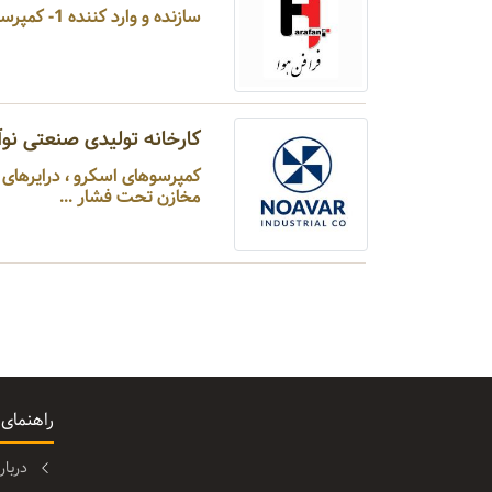
سازنده و وارد کننده 1- کمپرسور: اسکرو، اسکرو کوپل مستقیم، اسکرو روغنی، پیستونی 2- درایر تبریدی ...
کارخانه تولیدی صنعتی نوآ
کمپرسوهای اسکرو ، درایرهای ج
مخازن تحت فشار ...
راهنمای
دربا