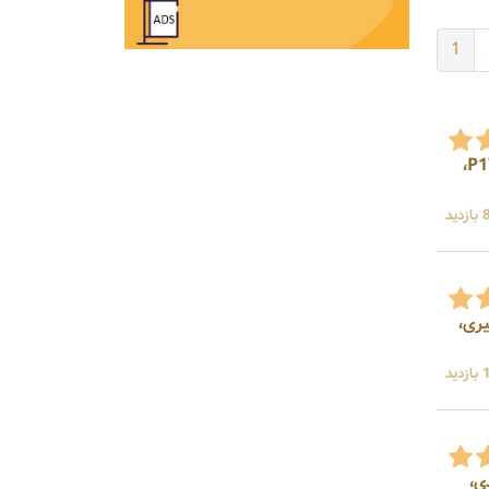
1
سازنده کمپرسور صنعتی اسکرو، کمپسور پیستونی بوستر، کمپرسور معدنی P250، کمپرسور معدنی P175،
ید
کندانسور تبخیری،
ید
ی،