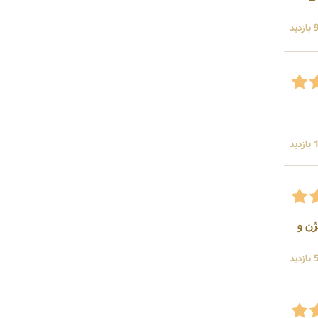
ید
ید
ژن و
ید