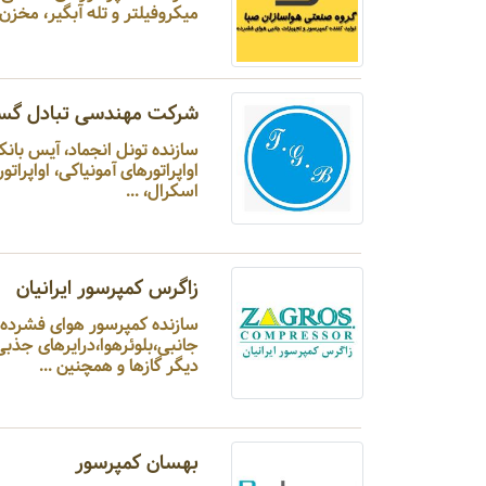
میکروفیلتر و تله آبگیر، مخزن هوای فشرده - گازهای 
شرکت مهندسی تبادل گست
اواپراتورهای آمونیاکی، اواپر
اسکرال، ...
زاگرس کمپرسور ایرانیان
سازنده کمپرسور هوای فش
جانبی،بلوئرهوا،درایرهای جذب
دیگر گازها و همچنین ...
بهسان کمپرسور