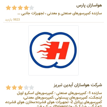
هواسازان پارس
سازنده کمپرسورهای صنعتی و معدنی ، تجهیزات جانبی ...
9823 بازدید
شرکت هواسازان آیدین تبریز
سازنده 1- کمپرسورهای صنعتی : کمپرسورهای اسکرو اویل
اینجکت، کمپرسورهای پیستونی ،کمپرسورهای معدنی،
کمپرسورهای پرتابل 2- تجهیزات هوای فشرده:مخازن هوای فشرده،
تله آبگیر، خشک‌کن‌ها (Dryers)، میکرو فیل ...