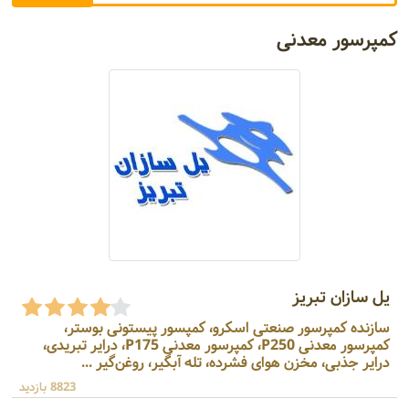
کمپرسور معدنی
یل سازان تبریز
سازنده کمپرسور صنعتی اسکرو، کمپسور پیستونی بوستر،
کمپرسور معدنی P250، کمپرسور معدنی P175، درایر تبریدی،
درایر جذبی، مخزن هوای فشرده، تله آبگیر، روغن‌گیر ...
8823 بازدید