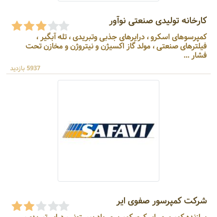
کارخانه تولیدی صنعتی نوآور
کمپرسوهای اسکرو ، درایرهای جذبی وتبریدی ، تله آبگیر ،
فیلترهای صنعتی ، مولد گاز اکسیژن و نیتروژن و مخازن تحت
فشار ...
5937 بازدید
شرکت کمپرسور صفوی ایر